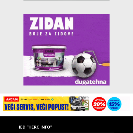
IED “HERC INFO”