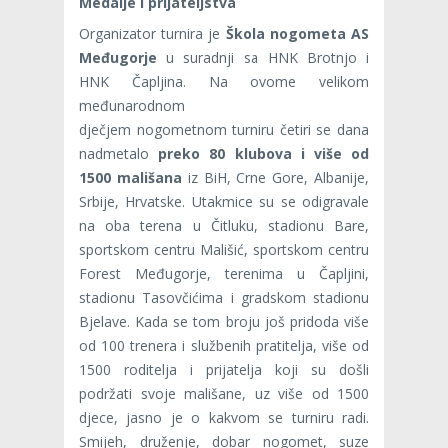
Medalje i prijateljstva
Organizator turnira je
Škola nogometa AS
Međugorje
u suradnji sa HNK Brotnjo i
HNK Čapljina. Na ovome velikom
međunarodnom
dječjem nogometnom turniru četiri se dana
nadmetalo
preko 80 klubova i više od
1500 mališana
iz BiH, Crne Gore, Albanije,
Srbije, Hrvatske. Utakmice su se odigravale
na oba terena u Čitluku, stadionu Bare,
sportskom centru Mališić, sportskom centru
Forest Međugorje, terenima u Čapljini,
stadionu Tasovčićima i gradskom stadionu
Bjelave. Kada se tom broju još pridoda više
od 100 trenera i službenih pratitelja, više od
1500 roditelja i prijatelja koji su došli
podržati svoje mališane, uz više od 1500
djece, jasno je o kakvom se turniru radi.
Smijeh, druženje, dobar nogomet, suze