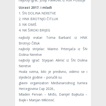
najbolji igrač: Josip Pavković iz HŠK Posušje
Uzrast 2017. i mlađi
1. ŠN DOLINA NERETVE
2. HNK BROTNJO ČITLUK
3. NK OMIŠ
4. NK ŠIROKI BRIJEG
najbolji vratar: Toma Barbarić iz HNK
Brotnjo Čitluk
najbolji strijelac: Marino Prtenjača iz ŠN
Dolina Neretve
najbolji igrač: Stjepan Alimić iz ŠN Dolina
Neretve
Hvala svima, bilo je predivno, vidimo se i
sljedeće godine – poručili su
glavni organizatori Međunarodnog turnira
Hercegovina Cup 2026.,
Mladen Pervan – Mrđo, Danijel Bajkuša –
Bajki i Marijan Milićević.