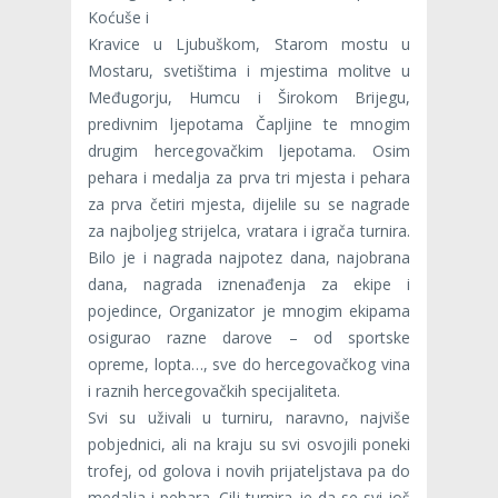
Koćuše i
Kravice u Ljubuškom, Starom mostu u
Mostaru, svetištima i mjestima molitve u
Međugorju, Humcu i Širokom Brijegu,
predivnim ljepotama Čapljine te mnogim
drugim hercegovačkim ljepotama. Osim
pehara i medalja za prva tri mjesta i pehara
za prva četiri mjesta, dijelile su se nagrade
za najboljeg strijelca, vratara i igrača turnira.
Bilo je i nagrada najpotez dana, najobrana
dana, nagrada iznenađenja za ekipe i
pojedince, Organizator je mnogim ekipama
osigurao razne darove – od sportske
opreme, lopta…, sve do hercegovačkog vina
i raznih hercegovačkih specijaliteta.
Svi su uživali u turniru, naravno, najviše
pobjednici, ali na kraju su svi osvojili poneki
trofej, od golova i novih prijateljstava pa do
medalja i pehara. Cilj turnira je da se svi još