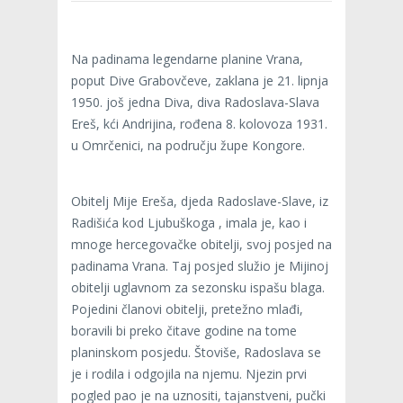
Na padinama legendarne planine Vrana,
poput Dive Grabovčeve, zaklana je 21. lipnja
1950. još jedna Diva, diva Radoslava-Slava
Ereš, kći Andrijina, rođena 8. kolovoza 1931.
u Omrčenici, na području župe Kongore.
Obitelj Mije Ereša, djeda Radoslave-Slave, iz
Radišića kod Ljubuškoga , imala je, kao i
mnoge hercegovačke obitelji, svoj posjed na
padinama Vrana. Taj posjed služio je Mijinoj
obitelji uglavnom za sezonsku ispašu blaga.
Pojedini članovi obitelji, pretežno mlađi,
boravili bi preko čitave godine na tome
planinskom posjedu. Štoviše, Radoslava se
je i rodila i odgojila na njemu. Njezin prvi
pogled pao je na uznositi, tajanstveni, pučki