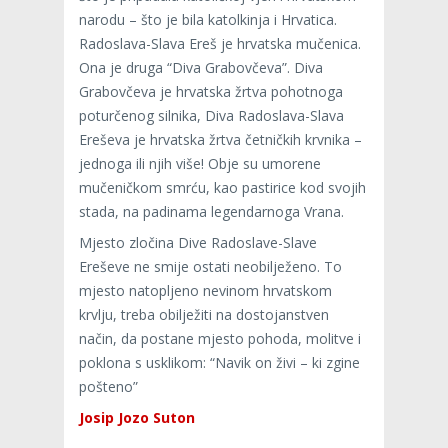
narodu – što je bila katolkinja i Hrvatica.
Radoslava-Slava Ereš je hrvatska mučenica.
Ona je druga “Diva Grabovčeva”. Diva
Grabovčeva je hrvatska žrtva pohotnoga
poturčenog silnika, Diva Radoslava-Slava
Ereševa je hrvatska žrtva četničkih krvnika –
jednoga ili njih više! Obje su umorene
mučeničkom smrću, kao pastirice kod svojih
stada, na padinama legendarnoga Vrana.
Mjesto zločina Dive Radoslave-Slave
Ereševe ne smije ostati neobilježeno. To
mjesto natopljeno nevinom hrvatskom
krvlju, treba obilježiti na dostojanstven
način, da postane mjesto pohoda, molitve i
poklona s usklikom: “Navik on živi – ki zgine
pošteno”
Josip Jozo Suton