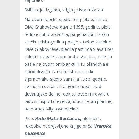
šaputalo.
Svih troje, izgleda, stigla je ista ruka zla.
Na ovom stećku sjedila je i plela pastirica
Diva Grabovčeva davne 1695. godine, plela
terluke i tiho pjevušila, pa je na tom istom
stećku trista godina poslije strašne sudbine
Dive Grabovčeve, sjedila pastirica Slava Ereš
i plela bozavce svom bratu Ivanu, a ovce su
pasle na ovom proplanku ili su plandovale
ispod drveća. Na tom istom stećku
sljemenjaku sjedio sam i ja 1956. godine,
svirao na sviralu, i razgonio tugu iznad
duvanujske doline, dok su ovce mirovale u
ladovini ispod dreverća, u tišini Vran planine,
na domak Mijatove pećine.
Piše:
Ante Matić
Borčanac,
ulomak iz
rukopisa neobjavljene knjige priča
Vranske
mučenice