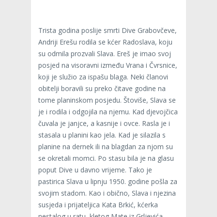
Trista godina poslije smrti Dive Grabovčeve,
Andriji Erešu rodila se kćer Radoslava, koju
su odmila prozvali Slava. Ereš je imao svoj
posjed na visoravni između Vrana i Čvrsnice,
koji je služio za ispašu blaga. Neki članovi
obitelji boravili su preko čitave godine na
tome planinskom posjedu. Štoviše, Slava se
je i rodila i odgojila na njemu. Kad djevojčica
čuvala je janjce, a kasnije i ovce. Rasla je i
stasala u planini kao jela. Kad je silazila s
planine na dernek ili na blagdan za njom su
se okretali momci. Po stasu bila je na glasu
poput Dive u davno vrijeme. Tako je
pastirica Slava u lipnju 1950. godine pošla za
svojim stadom. Kao i obično, Slava i njezina
susjeda i prijateljica Kata Brkić, kćerka
nestalog u ratu, kletog Mate iz Grljevića,