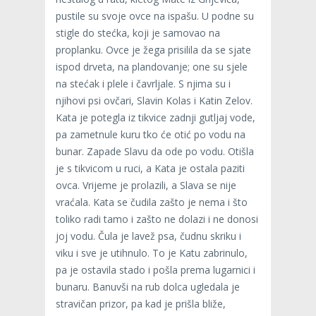
pustile su svoje ovce na ispašu. U podne su
stigle do stećka, koji je samovao na
proplanku. Ovce je žega prisilila da se sjate
ispod drveta, na plandovanje; one su sjele
na stećak i plele i čavrljale. S njima su i
njihovi psi ovčari, Slavin Kolas i Katin Zelov.
Kata je potegla iz tikvice zadnji gutljaj vode,
pa zametnule kuru tko će otić po vodu na
bunar. Zapade Slavu da ode po vodu. Otišla
je s tikvicom u ruci, a Kata je ostala paziti
ovca. Vrijeme je prolazili, a Slava se nije
vraćala. Kata se čudila zašto je nema i što
toliko radi tamo i zašto ne dolazi i ne donosi
joj vodu. Čula je lavež psa, čudnu skriku i
viku i sve je utihnulo. To je Katu zabrinulo,
pa je ostavila stado i pošla prema lugarnici i
bunaru. Banuvši na rub dolca ugledala je
stravičan prizor, pa kad je prišla bliže,