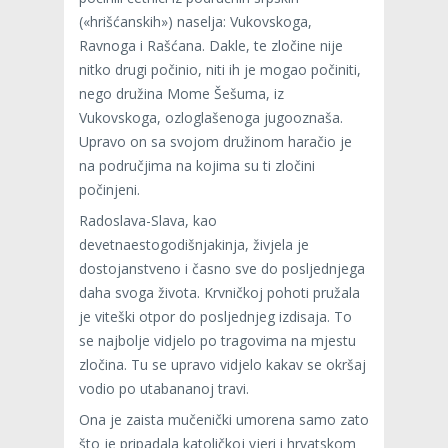
(«hrišćanskih») naselja: Vukovskoga,
Ravnoga i Rašćana. Dakle, te zločine nije
nitko drugi počinio, niti ih je mogao počiniti,
nego družina Mome Šešuma, iz
Vukovskoga, ozloglašenoga jugooznaša.
Upravo on sa svojom družinom haračio je
na područjima na kojima su ti zločini
počinjeni.
Radoslava-Slava, kao
devetnaestogodišnjakinja, živjela je
dostojanstveno i časno sve do posljednjega
daha svoga života. Krvničkoj pohoti pružala
je viteški otpor do posljednjeg izdisaja. To
se najbolje vidjelo po tragovima na mjestu
zločina. Tu se upravo vidjelo kakav se okršaj
vodio po utabananoj travi.
Ona je zaista mučenički umorena samo zato
što je pripadala katoličkoj vjeri i hrvatskom