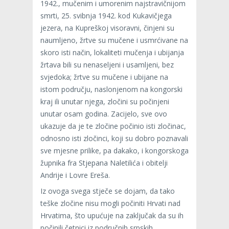
1942., mučenim i umorenim najstravičnijom
smrti, 25. svibnja 1942. kod Kukavičjega
jezera, na Kupreškoj visoravni, činjeni su
naumljeno, žrtve su mučene i usmrćivane na
skoro isti način, lokaliteti mučenja i ubijanja
žrtava bili su nenaseljeni i usamljeni, bez
svjedoka; žrtve su mučene i ubijane na
istom području, naslonjenom na kongorski
kraj ili unutar njega, zločini su počinjeni
unutar osam godina. Zacijelo, sve ovo
ukazuje da je te zločine počinio isti zločinac,
odnosno isti zločinci, koji su dobro poznavali
sve mjesne prilike, pa dakako, i kongorskoga
župnika fra Stjepana Naletilića i obitelji
Andrije i Lovre Ereša.
Iz ovoga svega stječe se dojam, da tako
teške zločine nisu mogli počiniti Hrvati nad
Hrvatima, što upućuje na zaključak da su ih
počinili četnici iz područnih srpskih