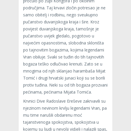
pročulo po župi Kongora i po okolnim
područjima. Taj krvavi zločin potresao je ne
samo obitelj i rodbinu, nego sveukupno
pučanstvo duvanjskoga kraja i šire. Kroz
povijest duvanjskoga kraja, tamošnje je
pučanstvo uvijek gledalo, pogotovo u
najvećim opasnostima, slobodna skloništa
po tajnovitim bogazima, kojima legendarni
Vran obiluje. Svaki se tuđin do tih tajnovitih
bogaza teško odlučivao krenuti. Zato se u
mnogima od njih sklanjao harambaša Mijat
Tomić i drugi hrvatski junaci koji su se borili
protiv tuđina. Neki su od tih bogaza prozvani
pećinama, pećinama Mijata Tomića.
Krvnici Dive Radoslave Ereševe zakrvavili su
njezinom nevinom krvlju legendarni Vran, pa
mu time narušili obdarenu moć
tajanstvenoga spokojstva, spokojstva u
kojemu su ljudi u nevolji vidjeli i nalazili spas,