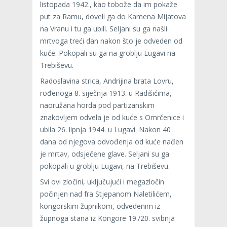
listopada 1942., kao tobože da im pokaže
put za Ramu, doveli ga do Kamena Mijatova
na Vranu i tu ga ubili. Seljani su ga našli
mrtvoga treći dan nakon što je odveden od
kuće. Pokopali su ga na groblju Lugavi na
Trebiševu.
Radoslavina strica, Andrijina brata Lovru,
rođenoga 8. siječnja 1913. u Radišićima,
naoružana horda pod partizanskim
znakovljem odvela je od kuće s Omrčenice i
ubila 26. lipnja 1944. u Lugavi. Nakon 40
dana od njegova odvođenja od kuće nađen
je mrtav, odsječene glave. Seljani su ga
pokopali u groblju Lugavi, na Trebiševu.
Svi ovi zločini, uključujući i megazločin
počinjen nad fra Stjepanom Naletilićem,
kongorskim župnikom, odvedenim iz
župnoga stana iz Kongore 19./20. svibnja