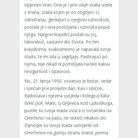
opjevani Vran. Ona je i prvi udah zraka uzela
s Vrana, zraka kojim je on obgrljen. U
odrastanju, gledajući u njegovu uznositost,
postala je i ona postojana i uznosita poput
njega. Njegovi krajolici postali su joj,
takorekuć, sastavni dio života. Po tim
krajolicima, svakodnevno je napasala svoje
stado, te im bila u zagrljaju. Pastirajući po
njima, nije nikad ni pomišljala na bilo kakvu
nesigurnost i opasnost.
No, 21. lipnja 1950. osvanuo je bistar, vedar
i sunčan prvi proljetni dan. Kao i obično,
Radoslava i njezina susjeda i kolegica Kata
Brkić pok. Mate, iz Grljevića kod Ljubuškoga,
pustile su svoja stada ovaca iz ovčarnika na
Omrčenici na pašu, ne sluteći nikakvo zlo.
Djevojke su svoja stada usmjerile od
Omrčenice na gornju stranu Vrana, prema