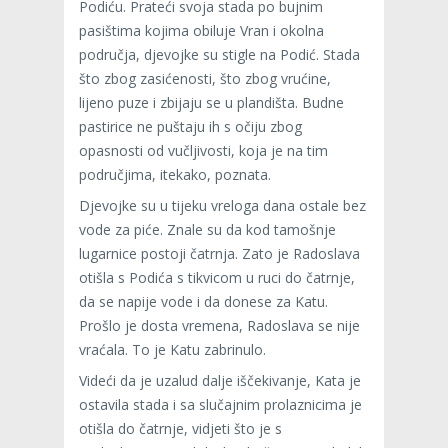
Podiću. Prateći svoja stada po bujnim
pasištima kojima obiluje Vran i okolna
područja, djevojke su stigle na Podić. Stada
što zbog zasićenosti, što zbog vrućine,
lijeno puze i zbijaju se u plandišta. Budne
pastirice ne puštaju ih s očiju zbog
opasnosti od vučljivosti, koja je na tim
područjima, itekako, poznata.
Djevojke su u tijeku vreloga dana ostale bez
vode za piće. Znale su da kod tamošnje
lugarnice postoji čatrnja. Zato je Radoslava
otišla s Podića s tikvicom u ruci do čatrnje,
da se napije vode i da donese za Katu.
Prošlo je dosta vremena, Radoslava se nije
vraćala. To je Katu zabrinulo.
Videći da je uzalud dalje iščekivanje, Kata je
ostavila stada i sa slučajnim prolaznicima je
otišla do čatrnje, vidjeti što je s