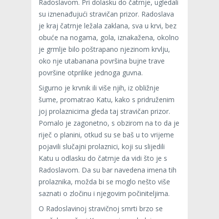
Radoslavom. Pri dolasku do čatrnje, ugledali
su iznenađujući stravičan prizor. Radoslava
je kraj čatrnje ležala zaklana, sva u krvi, bez
obuće na nogama, gola, iznakažena, okolno
je grmlje bilo poštrapano njezinom krvlju,
oko nje utabanana površina bujne trave
površine otprilike jednoga guvna.
Sigurno je krvnik ili više njih, iz obližnje
šume, promatrao Katu, kako s pridruženim
joj prolaznicima gleda taj stravičan prizor.
Pomalo je zagonetno, s obzirom na to da je
riječ o planini, otkud su se baš u to vrijeme
pojavili slučajni prolaznici, koji su slijedili
Katu u odlasku do čatrnje da vidi što je s
Radoslavom. Da su bar navedena imena tih
prolaznika, možda bi se moglo nešto više
saznati o zločinu i njegovim počiniteljima.
O Radoslavinoj stravičnoj smrti brzo se