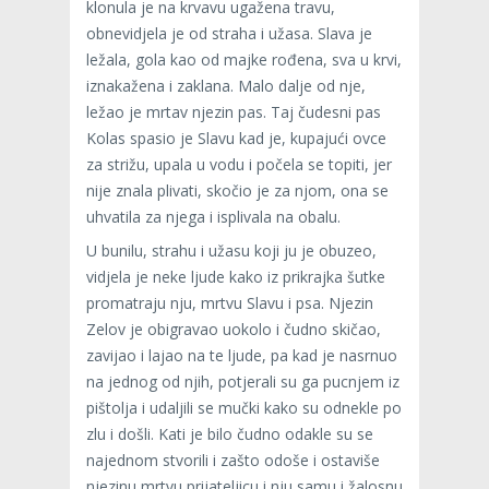
klonula je na krvavu ugažena travu,
obnevidjela je od straha i užasa. Slava je
ležala, gola kao od majke rođena, sva u krvi,
iznakažena i zaklana. Malo dalje od nje,
ležao je mrtav njezin pas. Taj čudesni pas
Kolas spasio je Slavu kad je, kupajući ovce
za strižu, upala u vodu i počela se topiti, jer
nije znala plivati, skočio je za njom, ona se
uhvatila za njega i isplivala na obalu.
U bunilu, strahu i užasu koji ju je obuzeo,
vidjela je neke ljude kako iz prikrajka šutke
promatraju nju, mrtvu Slavu i psa. Njezin
Zelov je obigravao uokolo i čudno skičao,
zavijao i lajao na te ljude, pa kad je nasrnuo
na jednog od njih, potjerali su ga pucnjem iz
pištolja i udaljili se mučki kako su odnekle po
zlu i došli. Kati je bilo čudno odakle su se
najednom stvorili i zašto odoše i ostaviše
njezinu mrtvu prijateljicu i nju samu i žalosnu