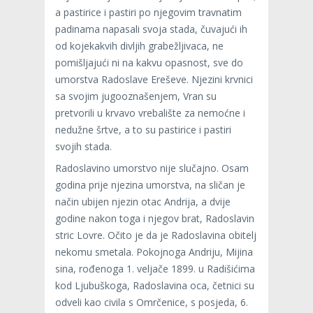
a pastirice i pastiri po njegovim travnatim
padinama napasali svoja stada, čuvajući ih
od kojekakvih divljih grabežljivaca, ne
pomišljajući ni na kakvu opasnost, sve do
umorstva Radoslave Ereševe. Njezini krvnici
sa svojim jugooznašenjem, Vran su
pretvorili u krvavo vrebalište za nemoćne i
nedužne šrtve, a to su pastirice i pastiri
svojih stada.
Radoslavino umorstvo nije slučajno. Osam
godina prije njezina umorstva, na sličan je
način ubijen njezin otac Andrija, a dvije
godine nakon toga i njegov brat, Radoslavin
stric Lovre. Očito je da je Radoslavina obitelj
nekomu smetala. Pokojnoga Andriju, Mijina
sina, rođenoga 1. veljače 1899. u Radišićima
kod Ljubuškoga, Radoslavina oca, četnici su
odveli kao civila s Omrčenice, s posjeda, 6.