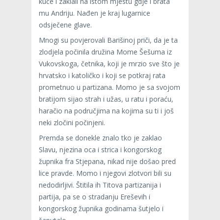
kuće i zaklali na istom mjestu gdje i brata
mu Andriju. Nađen je kraj lugarnice
odsječene glave.
Mnogi su povjerovali Barišinoj priči, da je ta
zlodjela počinila družina Mome Šešuma iz
Vukovskoga, četnika, koji je mrzio sve što je
hrvatsko i katoličko i koji se potkraj rata
prometnuo u partizana. Momo je sa svojom
bratijom sijao strah i užas, u ratu i poraću,
haračio na područjima na kojima su ti i još
neki zločini počinjeni.
Premda se donekle znalo tko je zaklao
Slavu, njezina oca i strica i kongorskog
župnika fra Stjepana, nikad nije došao pred
lice pravde. Momo i njegovi zlotvori bili su
nedodirljivi. Štitila ih Titova partizanija i
partija, pa se o stradanju Ereševih i
kongorskog župnika godinama šutjelo i