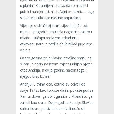
u planini. Kata nije ni slutila, da to nisu bili
putnici namjernici, ni slučajni prolaznici, nego
silovatelji i ubojice njezine prijateljice.
Vijest je o strašnoj smrti sijevala brže od
munje i pogodila, potresla i zgrozila i staro i
mlado. Slučajni prolaznici nikad nisu
otkriveni. Kata je tvrdila da ih nikad prije nije
vidjela.
Osam godina prije Slavine strašne smrti, na
sličan je način na istom mjestu ubijen njezin
otac Andrija, a dvije godine nakon toga i
njegov brat Lovre.
Andriju, Slavina oca, četnici su odveli od
staje 1942., kao tobože da im pokaže put za
Ramu, doveli ga do lugarnice u Vranu i tu ga
zaklali kao ovna. Dvije godine kasnije Slavina
strica Lovru, partizani su odveli noću od