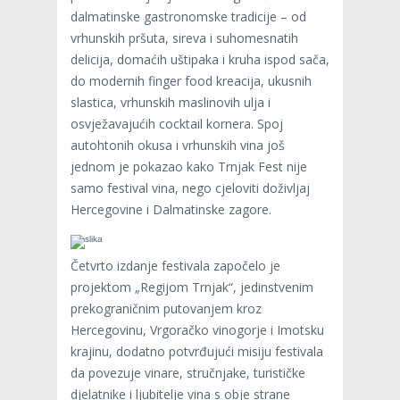
dalmatinske gastronomske tradicije – od
vrhunskih pršuta, sireva i suhomesnatih
delicija, domaćih uštipaka i kruha ispod sača,
do modernih finger food kreacija, ukusnih
slastica, vrhunskih maslinovih ulja i
osvježavajućih cocktail kornera. Spoj
autohtonih okusa i vrhunskih vina još
jednom je pokazao kako Trnjak Fest nije
samo festival vina, nego cjeloviti doživljaj
Hercegovine i Dalmatinske zagore.
Četvrto izdanje festivala započelo je
projektom „Regijom Trnjak“, jedinstvenim
prekograničnim putovanjem kroz
Hercegovinu, Vrgoračko vinogorje i Imotsku
krajinu, dodatno potvrđujući misiju festivala
da povezuje vinare, stručnjake, turističke
djelatnike i ljubitelje vina s obje strane