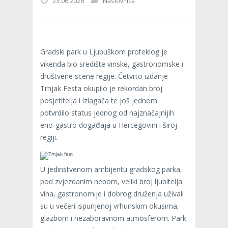
23.06.2026
Naslovnica
Gradski park u Ljubuškom proteklog je
vikenda bio središte vinske, gastronomske i
društvene scene regije. Četvrto izdanje
Trnjak Festa okupilo je rekordan broj
posjetitelja i izlagača te još jednom
potvrdilo status jednog od najznačajnijih
eno-gastro događaja u Hercegovini i široj
regiji.
U jedinstvenom ambijentu gradskog parka,
pod zvjezdanim nebom, veliki broj ljubitelja
vina, gastronomije i dobrog druženja uživali
su u večeri ispunjenoj vrhunskim okusima,
glazbom i nezaboravnom atmosferom. Park