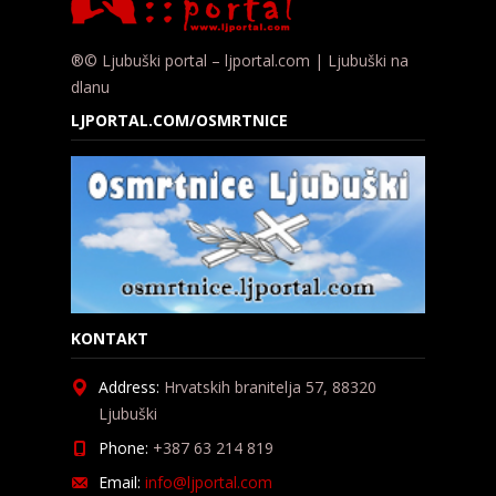
®© Ljubuški portal – ljportal.com | Ljubuški na
dlanu
LJPORTAL.COM/OSMRTNICE
KONTAKT
Address:
Hrvatskih branitelja 57, 88320
Ljubuški
Phone:
+387 63 214 819
Email:
info@ljportal.com