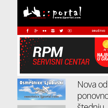
DRUŠTVO
Nova odl
ponovno 
štednju