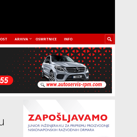
LOST
ARHIVA
OSMRTNICE
INFO
u