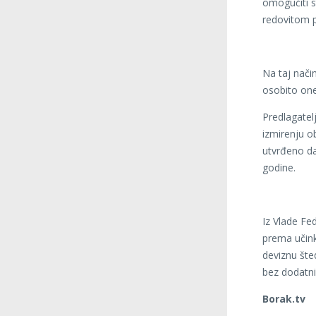
omogućiti s
redovitom 
Na taj nači
osobito one
Predlagatel
izmirenju o
utvrđeno da
godine.
Iz Vlade Fe
prema učink
deviznu šte
bez dodatni
Borak.tv