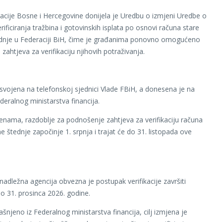
acije Bosne i Hercegovine donijela je Uredbu o izmjeni Uredbe o
ificiranja tražbina i gotovinskih isplata po osnovi računa stare
ednje u Federaciji BiH, čime je građanima ponovno omogućeno
zahtjeva za verifikaciju njihovih potraživanja.
svojena na telefonskoj sjednici Vlade FBiH, a donesena je na
deralnog ministarstva financija.
nama, razdoblje za podnošenje zahtjeva za verifikaciju računa
e štednje započinje 1. srpnja i trajat će do 31. listopada ove
nadležna agencija obvezna je postupak verifikacije završiti
do 31. prosinca 2026. godine.
šnjeno iz Federalnog ministarstva financija, cilj izmjena je