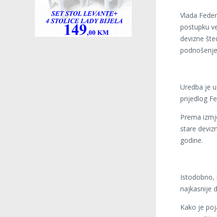
Vlada Feder
postupku ver
devizne št
podnošenje 
Uredba je u
prijedlog Fe
Prema izmje
stare devizn
godine.
Istodobno, 
najkasnije 
Kako je poja