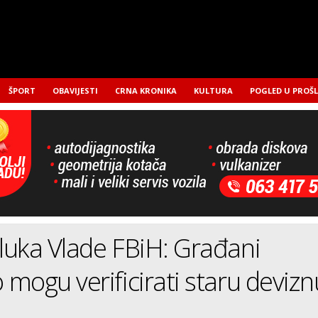
ŠPORT
OBAVIJESTI
CRNA KRONIKA
KULTURA
POGLED U PROŠ
uka Vlade FBiH: Građani
mogu verificirati staru devizn