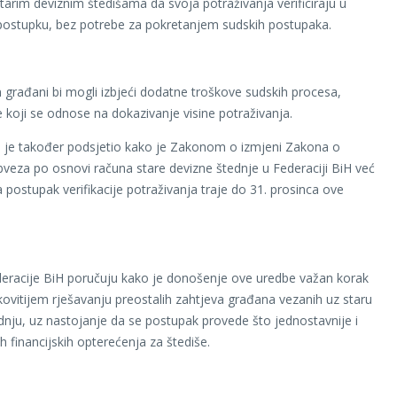
tarim deviznim štedišama da svoja potraživanja verificiraju u
postupku, bez potrebe za pokretanjem sudskih postupaka.
n građani bi mogli izbjeći dodatne troškove sudskih procesa,
 koji se odnose na dokazivanje visine potraživanja.
j je također podsjetio kako je Zakonom o izmjeni Zakona o
bveza po osnovi računa stare devizne štednje u Federaciji BiH već
 postupak verifikacije potraživanja traje do 31. prosinca ove
deracije BiH poručuju kako je donošenje ove uredbe važan korak
ovitijem rješavanju preostalih zahtjeva građana vezanih uz staru
dnju, uz nastojanje da se postupak provede što jednostavnije i
h financijskih opterećenja za štediše.