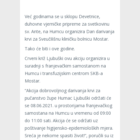
Već godinama se u sklopu Devetnice,
duhovne vjerničke pripreme za svetkovinu
sv. Ante, na Humcu organizira Dan darivanja
krvi za Sveučilišnu kliničku bolnicu Mostar.
Tako će biti i ove godine.
Crveni križ Ljubuški ovu akciju organizira u
suradnji s franjevačkim samostanom na
Humcu i transfuzijskim centrom SKB-a
Mostar.
“Akcija dobrovoljnog darivanja krvi za
pučanstvo župe Humac Ljubuški održati će
se 08.06.2021. u prostorijama franjevačkog
samostana na Humcu u vremenu od 09:00
do 11:00 sati. Akcija će se održati uz
poštivanje higijensko-epidemioloških mjera.
Sreća je nekome spasiti život!“, poručili su iz