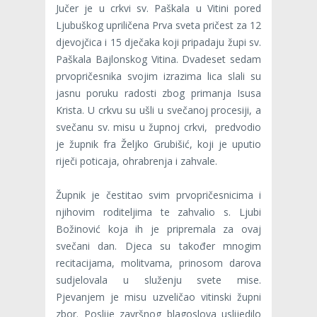
Jučer je u crkvi sv. Paškala u Vitini pored
Ljubuškog upriličena Prva sveta pričest za 12
djevojčica i 15 dječaka koji pripadaju župi sv.
Paškala Bajlonskog Vitina. Dvadeset sedam
prvopričesnika svojim izrazima lica slali su
jasnu poruku radosti zbog primanja Isusa
Krista. U crkvu su ušli u svečanoj procesiji, a
svečanu sv. misu u župnoj crkvi, predvodio
je župnik fra Željko Grubišić, koji je uputio
riječi poticaja, ohrabrenja i zahvale.
Župnik je čestitao svim prvopričesnicima i
njihovim roditeljima te zahvalio s. Ljubi
Božinović koja ih je pripremala za ovaj
svečani dan. Djeca su također mnogim
recitacijama, molitvama, prinosom darova
sudjelovala u služenju svete mise.
Pjevanjem je misu uzveličao vitinski župni
zbor. Poslije završnog blagoslova uslijedilo