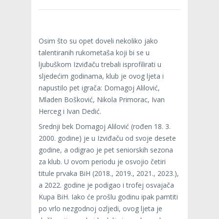
Osim što su opet doveli nekoliko jako
talentiranih rukometaša koji bi se u
ljubuškom Izviđaču trebali isprofilirati u
sljedećim godinama, klub je ovog ljeta i
napustilo pet igrača: Domagoj Alilović,
Mladen Bošković, Nikola Primorac, Ivan
Herceg i Ivan Dedić.
Srednji bek Domagoj Alilović (rođen 18. 3.
2000. godine) je u Izviđaču od svoje desete
godine, a odigrao je pet seniorskih sezona
za klub. U ovom periodu je osvojio četiri
titule prvaka BiH (2018., 2019., 2021., 2023.),
a 2022. godine je podigao i trofej osvajača
Kupa BiH. Iako će prošlu godinu ipak pamtiti
po vrlo nezgodnoj ozljedi, ovog ljeta je