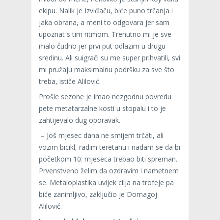
ekipu. Nalik je Izviđaču, biće puno trčanja i
jaka obrana, a meni to odgovara jer sam
upoznat s tim ritmom. Trenutno mi je sve
malo čudno jer prvi put odlazim u drugu
sredinu. Ali suigrači su me super prihvatili, svi
mi pružaju maksimalnu podršku za sve što
treba, ističe Alilović.
Prošle sezone je imao nezgodnu povredu
pete metatarzalne kosti u stopalu i to je
zahtijevalo dug oporavak.
– Još mjesec dana ne smijem trčati, ali
vozim bicikl, radim teretanu i nadam se da bi
početkom 10. mjeseca trebao biti spreman.
Prvenstveno želim da ozdravim i nametnem
se. Metaloplastika uvijek cilja na trofeje pa
biće zanimljivo, zaključio je Domagoj
Alilović.