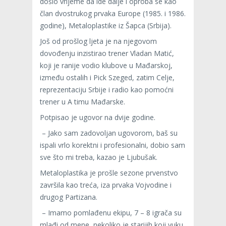
došlo vrijeme da ide dalje i oproba se kao
član dvostrukog prvaka Europe (1985. i 1986.
godine), Metaloplastike iz Šapca (Srbija).
Još od prošlog ljeta je na njegovom
dovođenju inzistirao trener Vladan Matić,
koji je ranije vodio klubove u Mađarskoj,
između ostalih i Pick Szeged, zatim Celje,
reprezentaciju Srbije i radio kao pomoćni
trener u A timu Mađarske.
Potpisao je ugovor na dvije godine.
– Jako sam zadovoljan ugovorom, baš su
ispali vrlo korektni i profesionalni, dobio sam
sve što mi treba, kazao je Ljubušak.
Metaloplastika je prošle sezone prvenstvo
završila kao treća, iza prvaka Vojvodine i
drugog Partizana.
– Imamo pomlađenu ekipu, 7 – 8 igrača su
mlađi od mene, nekoliko je starijih koji vuku