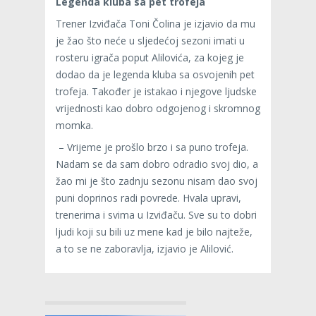
Legenda kluba sa pet trofeja
Trener Izviđača Toni Čolina je izjavio da mu
je žao što neće u sljedećoj sezoni imati u
rosteru igrača poput Alilovića, za kojeg je
dodao da je legenda kluba sa osvojenih pet
trofeja. Također je istakao i njegove ljudske
vrijednosti kao dobro odgojenog i skromnog
momka.
– Vrijeme je prošlo brzo i sa puno trofeja.
Nadam se da sam dobro odradio svoj dio, a
žao mi je što zadnju sezonu nisam dao svoj
puni doprinos radi povrede. Hvala upravi,
trenerima i svima u Izviđaču. Sve su to dobri
ljudi koji su bili uz mene kad je bilo najteže,
a to se ne zaboravlja, izjavio je Alilović.