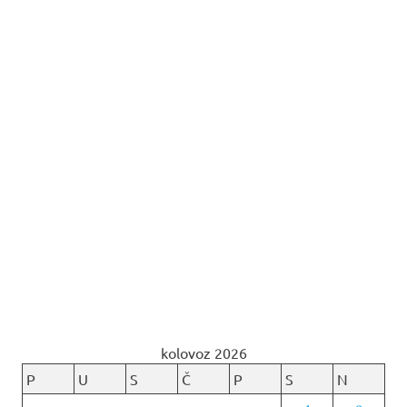
kolovoz 2026
P
U
S
Č
P
S
N