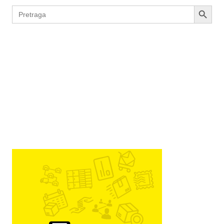
SEARCH BUTTON
Search
for: