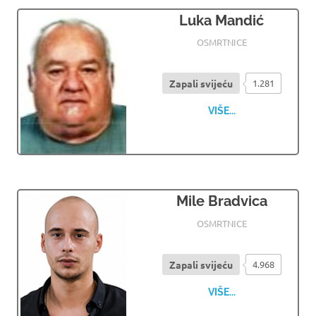
Luka Mandić
30.07.2026
OSMRTNICE LJUBUSKI
OSMRTNICE
Zapali svijeću
1.281
VIŠE...
Mile Bradvica
29.07.2026
OSMRTNICE LJUBUSKI
OSMRTNICE
Zapali svijeću
4.968
VIŠE...