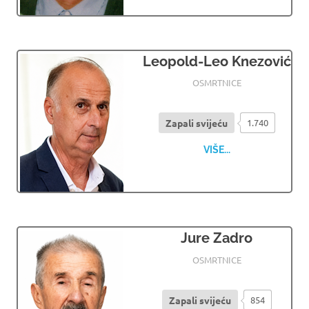
Leopold-Leo Knezović
04.08.2026
OSMRTNICE LJUBUSKI
OSMRTNICE
Zapali svijeću
1.740
VIŠE...
Jure Zadro
04.08.2026
OSMRTNICE LJUBUSKI
OSMRTNICE
Zapali svijeću
854