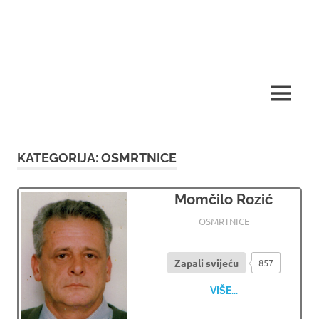
MENU
KATEGORIJA:
OSMRTNICE
Momčilo Rozić
05.08.2026
OSMRTNICE LJUBUSKI
OSMRTNICE
Zapali svijeću
857
VIŠE...