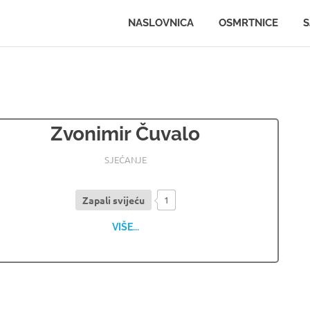
.ljportal.com
NASLOVNICA
OSMRTNICE
S
Zvonimir Čuvalo
10.05.2026
OSMRTNICE LJUBUSKI
SJEĆANJE
Zapali svijeću
1
VIŠE...