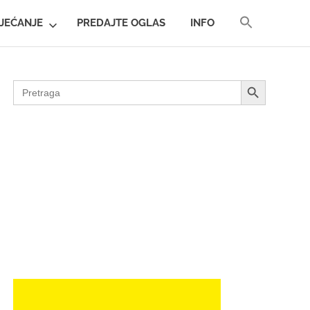
SEARCH
JEĆANJE
PREDAJTE OGLAS
INFO
FOR:
SEARCH BUTTON
SEARCH BUTTON
Search
for: