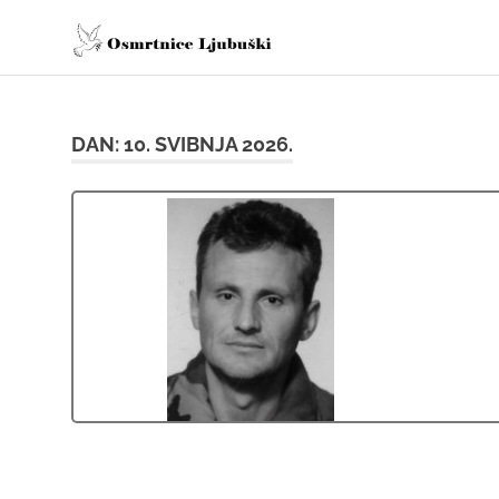
Skip
osmrtnice
to
content
Osmrtnice
Ljubuški
DAN:
10. SVIBNJA 2026.