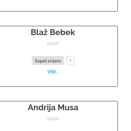
Blaž Bebek
11.12.2024
OSMRTNICE LJUBUSKI
SUĆUT
Zapali svijeću
1
VIŠE...
Andrija Musa
20.05.2024
OSMRTNICE LJUBUSKI
SUĆUT