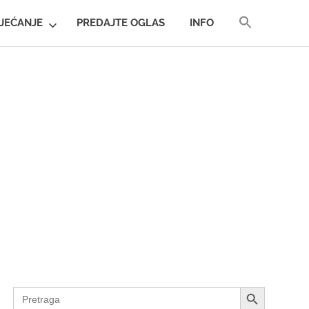
SEARCH
JEĆANJE
PREDAJTE OGLAS
INFO
FOR:
SEARCH BUTTON
SEARCH BUTTON
Search
for: