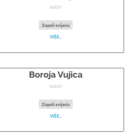
19.12.2023
OSMRTNICE LJUBUSKI
SUĆUT
Zapali svijeću
VIŠE...
Boroja Vujica
24.06.2022
OSMRTNICE LJUBUSKI
SUĆUT
Zapali svijeću
VIŠE...