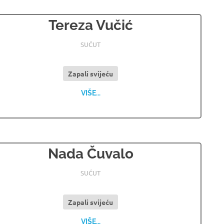
Tereza Vučić
27.05.2022
OSMRTNICE LJUBUSKI
SUĆUT
Zapali svijeću
VIŠE...
Nada Čuvalo
16.12.2021
OSMRTNICE LJUBUSKI
SUĆUT
Zapali svijeću
VIŠE...