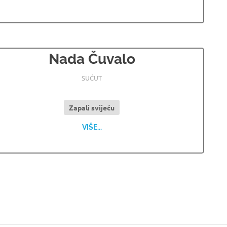
Nada Čuvalo
15.12.2021
OSMRTNICE LJUBUSKI
SUĆUT
Zapali svijeću
VIŠE...