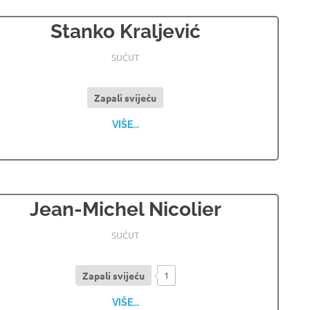
Stanko Kraljević
16.02.2026
OSMRTNICE LJUBUSKI
SUĆUT
Zapali svijeću
VIŠE...
Jean-Michel Nicolier
05.11.2025
OSMRTNICE LJUBUSKI
SUĆUT
Zapali svijeću
1
VIŠE...