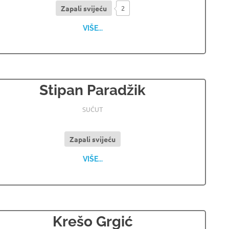
Zapali svijeću
2
VIŠE...
Stipan Paradžik
23.12.2023
OSMRTNICE LJUBUSKI
SUĆUT
Zapali svijeću
VIŠE...
Krešo Grgić