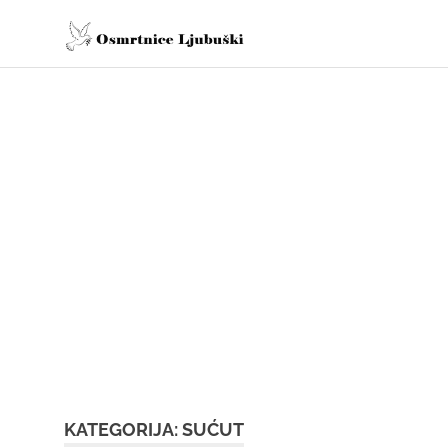
Skip
osmrtnice
to
content
Osmrtnice
Ljubuški
KATEGORIJA:
SUĆUT