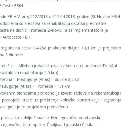
P Ceste FBiH.
de FBiH V. broj 512/2018 od 12.04.2018. godine (Sl. Novine FBiH
 odobrena su sredstva za rehabilitaciju ostatka predmetne
ceste na dionici Tromeđa-Zvirovići, a za implementatora je
P Autoceste FBiH.
regionalna cesta R-425a je ukupne duljine 10,1 km je projektno
na 3 dionice:
rebižat – Miletina (rehabilitacija izvršena na poddionici Trebižat –
reostalo za rehabilitaciju 2,5 km)
Miletina – Međugorje (Atlas) – duljine 2,2 km
Međugorje (Atlas) – Tromeđa – 1,1 km
edenim dionicama potrebno je izvesti radove na rekonstrukciji i
iji postojeće trase uz proširenje kolničke konstrukcije i izgradnju
taza gdje je to projektom predviđeno.
 prolazi kroz dvije županije: Hercegovačko-neretvansku i
govačku, te tri općine: Čapljina, Ljubuški i Čitluk.