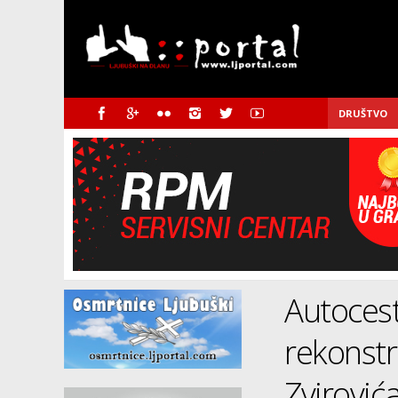
DRUŠTVO
Autocest
rekonstr
Zvirović