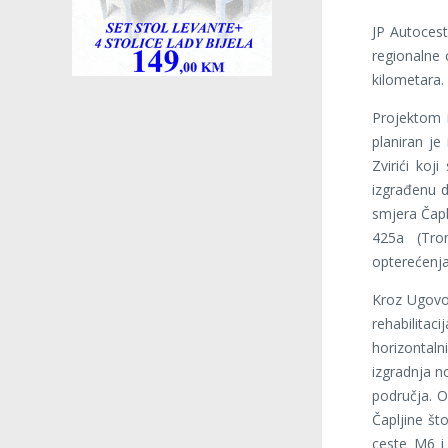
JP Autocest
regionalne 
kilometara.
Projektom i
planiran je
Zvirići koj
izgrađenu d
smjera Čapl
425a (Trom
opterećenja
Kroz Ugovor
rehabilitaci
horizontal
izgradnja n
područja. O
Čapljine št
ceste M6 i 