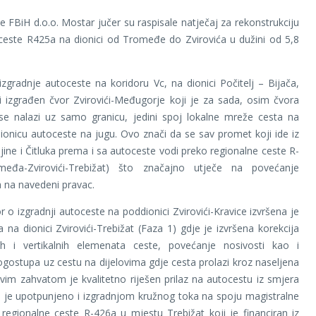
e FBiH d.o.o. Mostar jučer su raspisale natječaj za rekonstrukciju
ceste R425a na dionici od Tromeđe do Zvirovića u dužini od 5,8
zgradnje autoceste na koridoru Vc, na dionici Počitelj – Bijača,
 i izgrađen čvor Zvirovići-Međugorje koji je za sada, osim čvora
i se nalazi uz samo granicu, jedini spoj lokalne mreže cesta na
ionicu autoceste na jugu. Ovo znači da se sav promet koji ide iz
jine i Čitluka prema i sa autoceste vodi preko regionalne ceste R-
eđa-Zvirovići-Trebižat) što značajno utječe na povećanje
 na navedeni pravac.
 o izgradnji autoceste na poddionici Zvirovići-Kravice izvršena je
ja na dionici Zvirovići-Trebižat (Faza 1) gdje je izvršena korekcija
nih i vertikalnih elemenata ceste, povećanje nosivosti kao i
ogostupa uz cestu na dijelovima gdje cesta prolazi kroz naseljena
vim zahvatom je kvalitetno riješen prilaz na autocestu iz smjera
o je upotpunjeno i izgradnjom kružnog toka na spoju magistralne
regionalne ceste R-426a u mjestu Trebižat koji je financiran iz