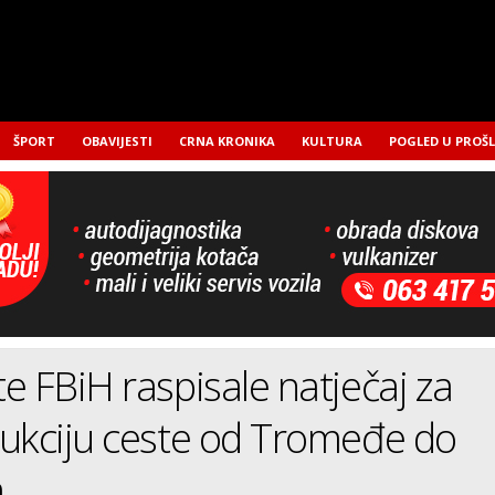
ŠPORT
OBAVIJESTI
CRNA KRONIKA
KULTURA
POGLED U PROŠ
e FBiH raspisale natječaj za
ukciju ceste od Tromeđe do
a