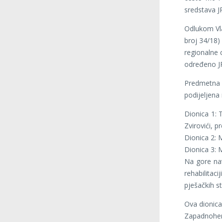
sredstava J
Odlukom Vla
broj 34/18)
regionalne 
određeno J
Predmetna 
podijeljena 
Dionica 1: T
Zvirovići, p
Dionica 2: 
Dionica 3: 
Na gore nav
rehabilitac
pješačkih s
Ova dionica
Zapadnoherce