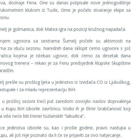
stva, doznaje Fena. One su danas potpisale nove jednogodišnje
rukometnim klubom iz Tuzle, čime je počelo stvaranje ekipe za
zonu.
elj je golmanica, dok Matea igra na poziciji kružnog napadača.
anjem ugovora sa sestrama Šumelj počele su aktivnosti na
tima za iduću sezonu. Narednih dana sklopit ćemo ugovore s još
gračica kojima je istekao ugovor, dok ćemo za desetak dana
 novog trenera – rekao je za Fenu predsjednik klupske Skupštine
radžin.
lj prešle su prošlog ljeta u Jedinstvo iz Izviđača CO iz Ljubuškog,
astupale i za mladu reprezentaciju BiH.
e u prošloj sezoni treći put zaredom osvojilo naslov doprvakinja
 u Kupu BiH izborile završnicu. Vodio ih je Elmir Grabčanović koji
a više neće biti trener tuzlanskih “labudica”.
ce Jedinstva izborile su, kao i prošle godine, pravo nastupa u
pu, ali još nije poznato da li će se prijaviti za ovo natjecanje.