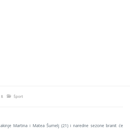
18
Šport
nakinje Martina i Matea Šumelj (21) i naredne sezone branit će