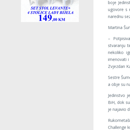
boje Jedin
ugovore s 
narednu se
Martina Šum
– Potpisiv
stvaranju 
nekoliko i
imenovati i
Zvjezdan Ka
Sestre Šume
a obje su n
Jedinstvo j
BiH, dok su
je najavio d
Rukometaši
Challenge ku