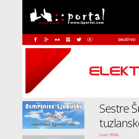
DRUŠTVO
Sestre Š
tuzlansk
Izvor: FENA