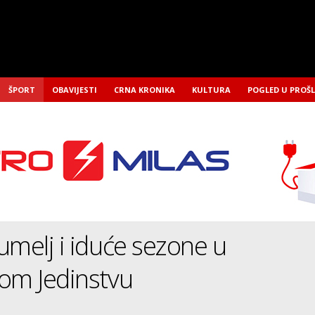
ŠPORT
OBAVIJESTI
CRNA KRONIKA
KULTURA
POGLED U PROŠ
umelj i iduće sezone u
om Jedinstvu