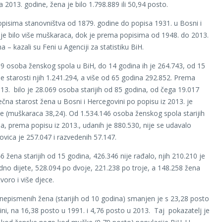
 2013. godine, žena je bilo 1.798.889 ili 50,94 posto.
isima stanovništva od 1879. godine do popisa 1931. u Bosni i
je bilo više muškaraca, dok je prema popisima od 1948. do 2013.
na – kazali su Feni u Agenciji za statistiku BiH.
9 osoba ženskog spola u BiH, do 14 godina ih je 264.743, od 15
e starosti njih 1.241.294, a više od 65 godina 292.852. Prema
013. bilo je 28.069 osoba starijih od 85 godina, od čega 19.017
ečna starost žena u Bosni i Hercegovini po popisu iz 2013. je
e (muškaraca 38,24). Od 1.534.146 osoba ženskog spola starijih
a, prema popisu iz 2013., udanih je 880.530, nije se udavalo
ovica je 257.047 i razvedenih 57.147.
6 žena starijih od 15 godina, 426.346 nije rađalo, njih 210.210 je
edno dijete, 528.094 po dvoje, 221.238 po troje, a 148.258 žena
tvoro i više djece.
nepismenih žena (starijih od 10 godina) smanjen je s 23,28 posto
ini, na 16,38 posto u 1991. i 4,76 posto u 2013. Taj pokazatelj je