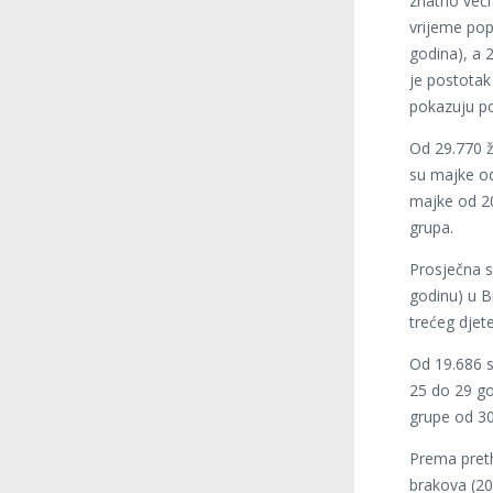
znatno veći
vrijeme popi
godina), a 
je postota
pokazuju po
Od 29.770 ž
su majke od
majke od 20
grupa.
Prosječna s
godinu) u Bi
trećeg djet
Od 19.686 s
25 do 29 go
grupe od 30
Prema pret
brakova (20