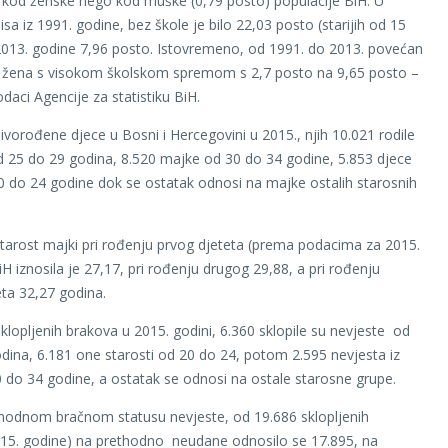
 kod ženske nego kod muške (0,79 posto) populacije BiH. U
sa iz 1991. godine, bez škole je bilo 22,03 posto (starijih od 15
2013. godine 7,96 posto. Istovremeno, od 1991. do 2013. povećan
k žena s visokom školskom spremom s 2,7 posto na 9,65 posto –
daci Agencije za statistiku BiH.
ivorođene djece u Bosni i Hercegovini u 2015., njih 10.021 rodile
 25 do 29 godina, 8.520 majke od 30 do 34 godine, 5.853 djece
 do 24 godine dok se ostatak odnosi na majke ostalih starosnih
tarost majki pri rođenju prvog djeteta (prema podacima za 2015.
H iznosila je 27,17, pri rođenju drugog 29,88, a pri rođenju
eta 32,27 godina.
klopljenih brakova u 2015. godini, 6.360 sklopile su nevjeste od
dina, 6.181 one starosti od 20 do 24, potom 2.595 nevjesta iz
 do 34 godine, a ostatak se odnosi na ostale starosne grupe.
hodnom bračnom statusu nevjeste, od 19.686 sklopljenih
15. godine) na prethodno neudane odnosilo se 17.895, na