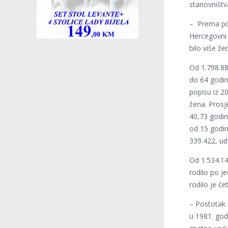
stanovništva
– Prema pop
Hercegovni 
bilo više že
Od 1.798.88
do 64 godin
popisu iz 2
žena. Prosj
40,73 godin
od 15 godin
339.422, ud
Od 1.534.14
rodilo po j
rodilo je če
– Postotak 
u 1981. god