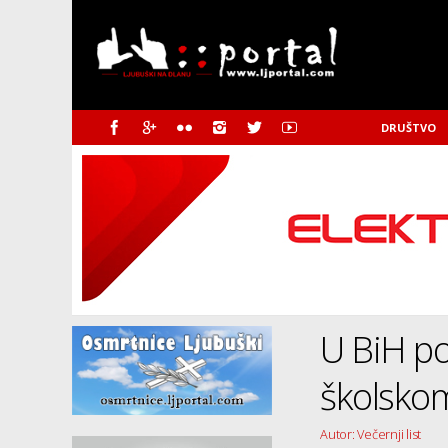
DRUŠTVO
U BiH p
školsk
Autor: Večernji list