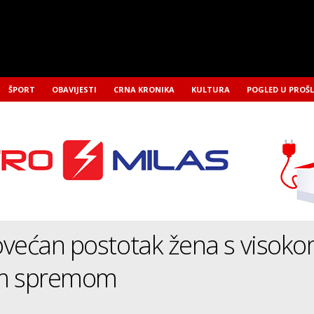
ŠPORT
OBAVIJESTI
CRNA KRONIKA
KULTURA
POGLED U PROŠ
ovećan postotak žena s visok
om spremom