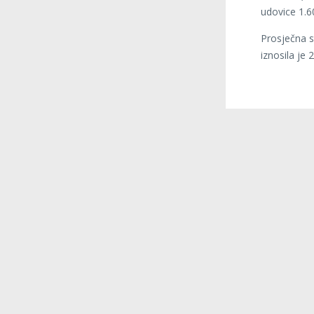
udovice 1.6
Prosječna s
iznosila je 