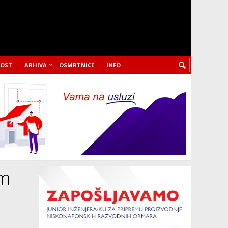
LOST
ARHIVA
OSMRTNICE
INFO
om