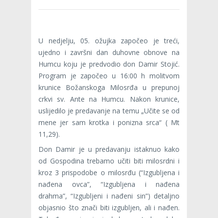
U nedjelju, 05. ožujka započeo je treći,
ujedno i završni dan duhovne obnove na
Humcu koju je predvodio don Damir Stojić.
Program je započeo u 16:00 h molitvom
krunice Božanskoga Milosrđa u prepunoj
crkvi sv. Ante na Humcu. Nakon krunice,
uslijedilo je predavanje na temu „Učite se od
mene jer sam krotka i ponizna srca“ ( Mt
11,29).
Don Damir je u predavanju istaknuo kako
od Gospodina trebamo učiti biti milosrdni i
kroz 3 prispodobe o milosrđu (“Izgubljena i
nađena ovca”, “Izgubljena i nađena
drahma”, “Izgubljeni i nađeni sin”) detaljno
objasnio što znači biti izgubljen, ali i nađen.