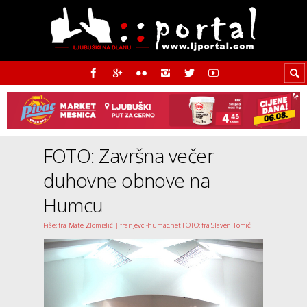
FOTO: Završna večer
duhovne obnove na
Humcu
Piše: fra Mate Zlomislić | franjevci-humac.net FOTO: fra Slaven Tomić