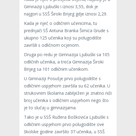
Gimnaziji Ljubuški i iznosi 3,55, dok je
najgori u SSŠ Široki Brijeg gdje iznosi 2,29.
Kada je riječ o odličnim učenicima, tu
prednjači SŠ Antuna Branka Šimića Grude s
ukupno 125 učenika koji su polugodište
završili s odličnom ocjenom.
Druga po redu je Gimnazija Ljubuški sa 105
odličnih učenika, a treća Gimnazija Široki
Brijeg sa 101 odličnim učenikom.
U Gimnaziji Posušje prvo polugodište s
odličnim uspjehom završila su 62 učenika. U
strukovnim školama zabilježen je znatno niži
broj učenika s odličnim uspjehom nego što
je to slučaj u gimnazijama.
Tako je u SSŠ Ruđera Boškovića Ljubuški s
odličnim uspjehom prvo polugodište ove
školske godine završilo 37 učenika, u SSŠ