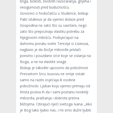
briga, bolesti, životnih razočaranja, grijeha i
nesigurnosti pred budućnošću.
Govoreći o hodočašću u Studence, biskup
Palić istaknuo je da vjernici dolaze pred
Gospodina ne zato što su savršeni, nego
zato što prepoznaju vlastitu potrebu za
Njegovom milošću. Podsjećajući na
duhovnu poruku svete Terezije iz Lisieuxa,
naglasio je da Božje milosrđe privlači
ponizno i pouzdano srce koje se oslanja na
Boga, a ne na vlastite snage.
Biskup je također upozorio da pobožnost
Presvetom Srcu Isusovu ne smije ostati
samo na razini osjećaja ili osobne
pobožnosti. Ljubav koju vjernici primaju od
Krista poziva ih da i sami postanu nositelji
milosrđa, praštanja i dobrote prema
bližnjima. Citirajući riječi svetoga Ivana: „Ako
je Bog tako ljubio nas, i mi smo dužni ljubiti