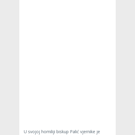
U svojoj homiliji biskup Palić vjernike je