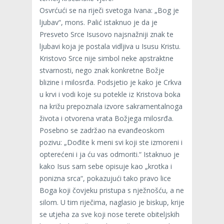
Osvrćući se na riječi svetoga Ivana: „Bog je
ljubav“, mons. Palić istaknuo je da je
Presveto Srce Isusovo najsnažniji znak te
ljubavi koja je postala vidljiva u Isusu Kristu.
Kristovo Srce nije simbol neke apstraktne
stvarnosti, nego znak konkretne Božje
blizine i milosrđa. Podsjetio je kako je Crkva
u krvi i vodi koje su potekle iz Kristova boka
na križu prepoznala izvore sakramentalnoga
života i otvorena vrata Božjega milosrđa.
Posebno se zadržao na evanđeoskom
pozivu: „Dođite k meni svi koji ste izmoreni i
opterećeni i ja ću vas odmoriti.“ Istaknuo je
kako Isus sam sebe opisuje kao „krotka i
ponizna srca“, pokazujući tako pravo lice
Boga koji čovjeku pristupa s nježnošću, a ne
silom. U tim riječima, naglasio je biskup, krije
se utjeha za sve koji nose terete obiteljskih