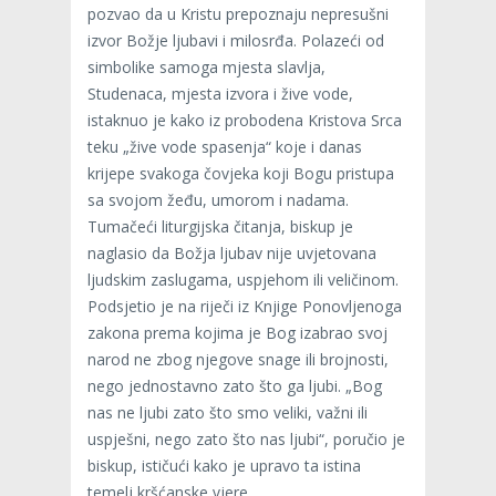
pozvao da u Kristu prepoznaju nepresušni
izvor Božje ljubavi i milosrđa. Polazeći od
simbolike samoga mjesta slavlja,
Studenaca, mjesta izvora i žive vode,
istaknuo je kako iz probodena Kristova Srca
teku „žive vode spasenja“ koje i danas
krijepe svakoga čovjeka koji Bogu pristupa
sa svojom žeđu, umorom i nadama.
Tumačeći liturgijska čitanja, biskup je
naglasio da Božja ljubav nije uvjetovana
ljudskim zaslugama, uspjehom ili veličinom.
Podsjetio je na riječi iz Knjige Ponovljenoga
zakona prema kojima je Bog izabrao svoj
narod ne zbog njegove snage ili brojnosti,
nego jednostavno zato što ga ljubi. „Bog
nas ne ljubi zato što smo veliki, važni ili
uspješni, nego zato što nas ljubi“, poručio je
biskup, ističući kako je upravo ta istina
temelj kršćanske vjere.