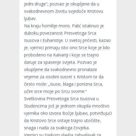
jedni druge“, pozvao je okupljene da u
svakodnevnom životu svjedoče Kristovu
ljubav.
Na kraju homilije mons. Palić istaknuo je
duboku povezanost Presvetoga Srca
Isusova i Euharistije. U svetoj pričesti, kazao
je, vjernici primaju isto ono Srce koje je bilo
probodeno na Kalvariji i koje se trajno
daruje za spasenje svijeta. Pozvao je
okupljene da svakodnevno pronalaze
vrijeme za osobni susret s Kristom te da
često mole: „Isuse, blaga i ponizna Srca,
učini srce moje po Srcu svome.“
Svetkovina Presvetoga Srca Isusova u
Studencima još je jednom okupila mnoštvo
vjernika oko izvora Božje ljubavi, potvrđujući
da Kristovo Srce ostaje trajno utočište,
snaga i nada za svakoga čovjeka.
Vjernici su tijekom slavlja zahvaljivali za