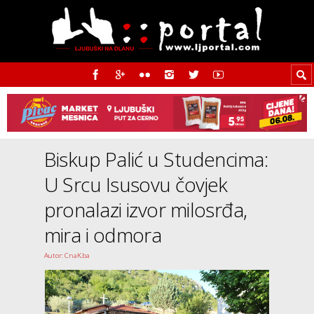
Biskup Palić u Studencima:
U Srcu Isusovu čovjek
pronalazi izvor milosrđa,
mira i odmora
Autor: CnaK.ba