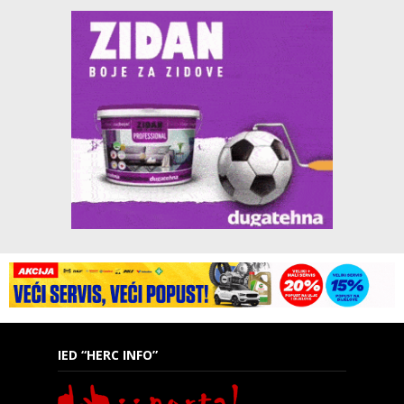
IED “HERC INFO”