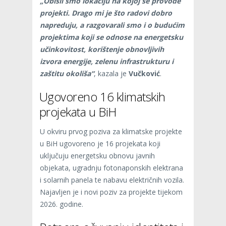
„Obišli smo lokaciju na kojoj se provode
projekti. Drago mi je što radovi dobro
napreduju, a razgovarali smo i o budućim
projektima koji se odnose na energetsku
učinkovitost, korištenje obnovljivih
izvora energije, zelenu infrastrukturu i
zaštitu okoliša“
, kazala je
Vučković
.
Ugovoreno 16 klimatskih
projekata u BiH
U okviru prvog poziva za klimatske projekte
u BiH ugovoreno je 16 projekata koji
uključuju energetsku obnovu javnih
objekata, ugradnju fotonaponskih elektrana
i solarnih panela te nabavu električnih vozila.
Najavljen je i novi poziv za projekte tijekom
2026. godine.