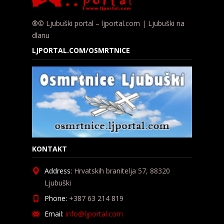
®© Ljubuški portal – ljportal.com | Ljubuški na
dlanu
LJPORTAL.COM/OSMRTNICE
KONTAKT
Address:
Hrvatskih branitelja 57, 88320
Ljubuški
Phone:
+387 63 214 819
Email:
info@ljportal.com