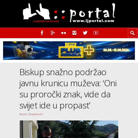
Biskup snažno podržao
javnu krunicu muževa: ‘Oni
su proročki znak, vide da
svijet ide u propast’
Autor: Dnevno.hr