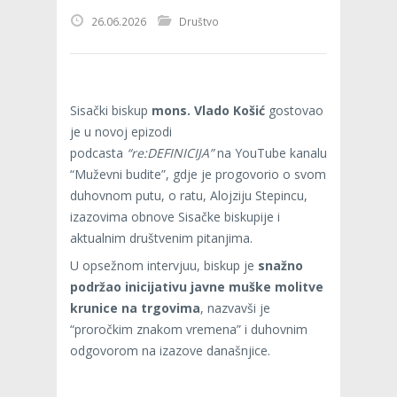
26.06.2026
Društvo
Sisački biskup
mons. Vlado Košić
gostovao
je u novoj epizodi
podcasta
“re:DEFINICIJA”
na YouTube kanalu
“Muževni budite”, gdje je progovorio o svom
duhovnom putu, o ratu, Alojziju Stepincu,
izazovima obnove Sisačke biskupije i
aktualnim društvenim pitanjima.
U opsežnom intervjuu, biskup je
snažno
podržao inicijativu javne muške molitve
krunice na trgovima
, nazvavši je
“proročkim znakom vremena” i duhovnim
odgovorom na izazove današnjice.