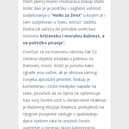
Osim javnoj krunici muškaraca biskup Vlado
Košić dao je je podršku i naglasio važnost
sudjelovanja u
“Hodu za život”
u kojem je i
sam sudjelovao u Sisku, ističući “zaštitu
života od začeća do prirodne smrti kao
osnovnu
kršćansku i moralnu dužnost, a
ne političko pitanje”.
Osvrćući se na masovnu obnovu čak 52
crkvena objekta stradala u potresu na
Banovini, mons. Košić je poručio kako
zgrade jesu važne, ali je obnova samog
čovjeka apsolutni prioritet. Biskup je
komentirao i česte medijske napade na
sebe, poručivši da se njima ne opterećuje.
Kao svoj životni uzor u obrani istine istaknuo
je blaženog Alojzija Stepinca, podsjetivši na
njegove povijesne zasluge u spašavanju
djece tijekom rata te izrazivši čvrsto
uvjerenje u njegovu skoru kanonizaciju.