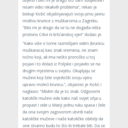
uvjeriti i bilo mi je drago što sam sudjelova i
nisam vidio nikakvih problema”, rekao je
biskup Košić objašnjavajući svoju prvu javnu
molitvu krunice s muškarcima u Zagrebu.
“Bilo mi je drago da se tu ne događa ništa
protivno Crkvi ni kršćanskoj vjeri” dodao je.
“Kako više o tome razmišljam vidim (krunicu
muškaraca) kao znak vremena, ne znam
točno koji, ali ima nešto proročko u toj
pojavi i to dolazi iz Poljske i pojavilo se na
drugim mjestima u svijetu. Okupljaju se
muževi koji žele svjedočiti svoju vjeru
upravo moleći krunicu.”, objasnio je Košić i
naglasio: “Mislim da je to znak. Odgovorni
katolički muževi vide kako naš svijet srlja u
propast i vide u Mariji jednu ruku spasa i žele
da ona svojim zagovorom utvrdi naše
katoličke muževe i naše katoličke obitelji da
one stvarno budu to što bi trebale biti. Da se