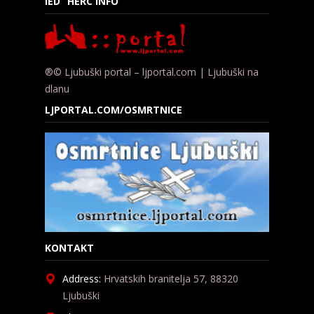
IED “HERC INFO”
®© Ljubuški portal – ljportal.com | Ljubuški na
dlanu
LJPORTAL.COM/OSMRTNICE
KONTAKT
Address:
Hrvatskih branitelja 57, 88320
Ljubuški