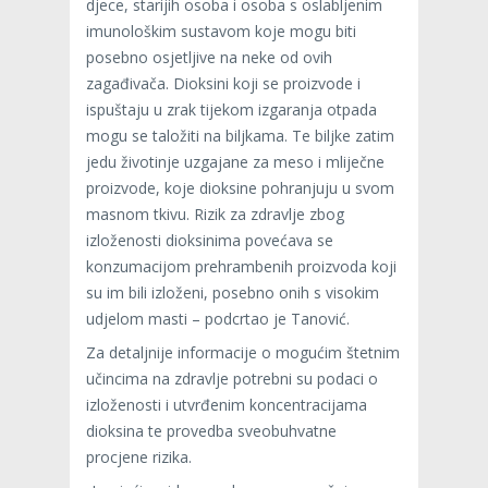
djece, starijih osoba i osoba s oslabljenim
imunološkim sustavom koje mogu biti
posebno osjetljive na neke od ovih
zagađivača. Dioksini koji se proizvode i
ispuštaju u zrak tijekom izgaranja otpada
mogu se taložiti na biljkama. Te biljke zatim
jedu životinje uzgajane za meso i mliječne
proizvode, koje dioksine pohranjuju u svom
masnom tkivu. Rizik za zdravlje zbog
izloženosti dioksinima povećava se
konzumacijom prehrambenih proizvoda koji
su im bili izloženi, posebno onih s visokim
udjelom masti – podcrtao je Tanović.
Za detaljnije informacije o mogućim štetnim
učincima na zdravlje potrebni su podaci o
izloženosti i utvrđenim koncentracijama
dioksina te provedba sveobuhvatne
procjene rizika.