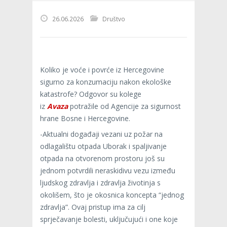
26.06.2026
Društvo
Koliko je voće i povrće iz Hercegovine
sigurno za konzumaciju nakon ekološke
katastrofe? Odgovor su kolege
iz
Avaza
potražile od Agencije za sigurnost
hrane Bosne i Hercegovine.
-Aktualni događaji vezani uz požar na
odlagalištu otpada Uborak i spaljivanje
otpada na otvorenom prostoru još su
jednom potvrdili neraskidivu vezu između
ljudskog zdravlja i zdravlja životinja s
okolišem, što je okosnica koncepta “jednog
zdravlja”. Ovaj pristup ima za cilj
sprječavanje bolesti, uključujući i one koje