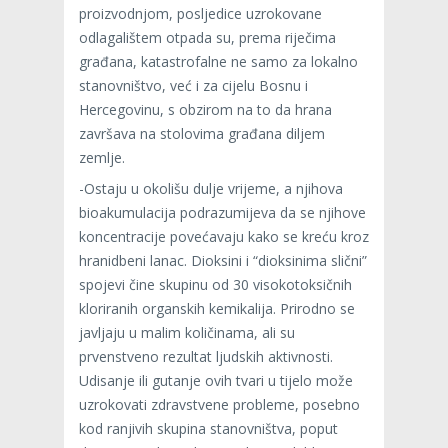
proizvodnjom, posljedice uzrokovane
odlagalištem otpada su, prema riječima
građana, katastrofalne ne samo za lokalno
stanovništvo, već i za cijelu Bosnu i
Hercegovinu, s obzirom na to da hrana
završava na stolovima građana diljem
zemlje.
-Ostaju u okolišu dulje vrijeme, a njihova
bioakumulacija podrazumijeva da se njihove
koncentracije povećavaju kako se kreću kroz
hranidbeni lanac. Dioksini i “dioksinima slični”
spojevi čine skupinu od 30 visokotoksičnih
kloriranih organskih kemikalija. Prirodno se
javljaju u malim količinama, ali su
prvenstveno rezultat ljudskih aktivnosti.
Udisanje ili gutanje ovih tvari u tijelo može
uzrokovati zdravstvene probleme, posebno
kod ranjivih skupina stanovništva, poput