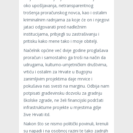
oko upošljavanja, netransparentnog
trošenja proračunskog novca, kao i ostalim
kriminalnim radnjama za koje će on i njegovi
jataci odgovarati pred nadležnim
institucijama, pribjegli su zastrašivanju i
pritisku kako mene tako i moje obitelji.
Načelnik općine već dvije godine proglašava
proračun i samostalno ga troši na način da
udrugama, kulturno-umjetničkim društvima,
vrtiću i ostalim za Hrvate u Bugojnu
zanimljivim projektima daje mrvice i
pokušava nas svesti na marginu. Odbija nam
potpisati građevinsku dozvolu za gradnju
školske zgrade, ne želi financijski podržati
infrastrukturne projekte u mjestima gdje
žive Hrvati itd.
Nakon što se nismo politički povinuli, krenuli
su napadi i na osobnoj razini te tako zadnjih