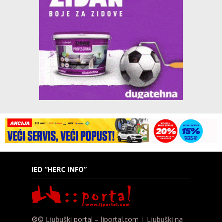
IED “HERC INFO”
®© Ljubuški portal – ljportal.com | Ljubuški na