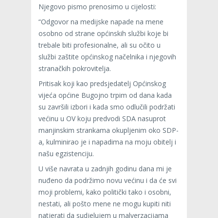
Njegovo pismo prenosimo u cijelosti:
“Odgovor na medijske napade na mene
osobno od strane općinskih službi koje bi
trebale biti profesionalne, ali su očito u
službi zaštite općinskog načelnika i njegovih
stranačkih pokrovitelja.
Pritisak koji kao predsjedatelj Općinskog
vijeća općine Bugojno trpim od dana kada
su završili izbori i kada smo odlučili podržati
većinu u OV koju predvodi SDA nasuprot
manjinskim strankama okupljenim oko SDP-
a, kulminirao je i napadima na moju obitelj i
našu egzistenciju.
U više navrata u zadnjih godinu dana mi je
nuđeno da podržimo novu većinu i da će svi
moji problemi, kako politički tako i osobni,
nestati, ali pošto mene ne mogu kupiti niti
natjerati da sudjelujem u malverzacijama