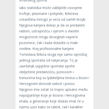
vrhunskog sporta.
Iako statistika može zabilježiti osvojene
trofeje, plasmane i pobjede, Brkićeva
ostavština mnogo je veća od samih brojki.
Njegova karijera dokaz je da se predanim
radom, ustrajnošću i vjerom u vlastite
mogućnosti mogu dosegnuti najveće
pozornice, čak i kada dolazite iz male
sredine. Kraj profesionalne karijere
Tomislava Brkića stoga nije samo oproštaj
jednog sportaša od natjecanja. To je
završetak uspješne sportske epohe
obilježene predanošću, ponosom i
trenucima koji su ljubiteljima tenisa u Bosni i
Hercegovini donosili radost i ponos.
Njegovo ime ostat će trajno upisano među
najuspješnije koje je Bosna i Hercegovina
imala, a generacije koje dolaze imat će u
njemu uzor kako se talent, rad i karakter