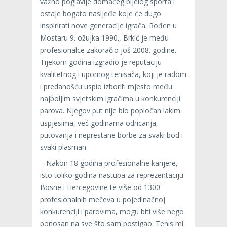
važno poglavlje domaćeg bijelog sporta i
ostaje bogato nasljeđe koje će dugo
inspirirati nove generacije igrača. Rođen u
Mostaru 9. ožujka 1990., Brkić je među
profesionalce zakoračio još 2008. godine.
Tijekom godina izgradio je reputaciju
kvalitetnog i upornog tenisača, koji je radom
i predanošću uspio izboriti mjesto među
najboljim svjetskim igračima u konkurenciji
parova. Njegov put nije bio popločan lakim
uspjesima, već godinama odricanja,
putovanja i neprestane borbe za svaki bod i
svaki plasman.
– Nakon 18 godina profesionalne karijere,
isto toliko godina nastupa za reprezentaciju
Bosne i Hercegovine te više od 1300
profesionalnih mečeva u pojedinačnoj
konkurenciji i parovima, mogu biti više nego
ponosan na sve što sam postigao. Tenis mi