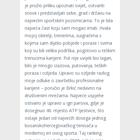
je pružio priliku upoznati svijet, ostvariti
snove i predstavljati sebe, grad i državu na
najvećim sportskim pozornicama. To je bila
najveća čast koju sam mogao imati. Hvala
mojoj obitelji, trenerima, suigračima s
kojima sam dijelio pobjede i poraze i svima
koji su bili velika podrška, pogotovo u teškim
trenucima karijere. Put nije uvijek bio lagan,
bilo je mnogo izazova, putovanja, teških
poraza i ozljeda. Upravo su ozljede razlog
moje odluke o završetku profesionalne
karijere – poručio je Brkić nedavno na
društvenim mrežama. Najveće uspjehe
ostvario je upravo u igri parova, gdje je
dosegnuo 40. mjesto ATP ljestvice, što
ostaje jedan od najvećih dosega jednog
bosanskohercegovačkog tenisača u
modernoj eri ovog sporta. Taj ranking