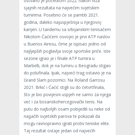
ostvario je početkom 2022. nakon niza
sjajnih rezultata na najvećim svjetskim
turnirima. Posebno će se pamtiti 2021.
godina, daleko najuspješnija u njegovoj
karijeri. U tandemu sa srbijanskim tenisačem
Nikolom Ćaćićem osvojio je prvi ATP naslov
u Buenos Airesu, čime je ispisao jedno od
najljepših poglavlja svoje sportske priče. Iste
sezone igrao je i finale ATP turnira u
Marbelli, dok je na turniru u Beogradu stigao
do polufinala. Ipak, najveći trag ostavio je na
Grand Slam pozornici. Na Roland Garrosu
2021. Brkić i Ćaćić stigli su do četvrtfinala,
što je bio povijesni uspjeh ne samo za njega
već i za bosanskohercegovački tenis. Na
putu do najboljih osam pobijedili su neke od
najjačih svjetskih parova te pokazali da
mogu ravnopravno igrati protiv teniske elite.
Taj rezultat ostaje jedan od najvećih