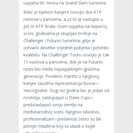
uspjeha bh. tenisa na Grand Slam turnirima.
Brkić je tijekom karijere osvojio dva ATP
naslova u parovima, a uz to je nastupio u
još tri ATP finala. Osim uspjeha na najvećoj
sceni, godinama je skupljao trofeje na
Challenger i Futures turnirima, gdje je
ostvario desetke vrijednih pobjeda i potvrdio
kvalitetu. Na Challenger Touru osvojio je čak
11 naslova u parovima, dok je na Futures
razini bio među najuspješnijim igračima
generacije. Posebno mjesto u njegovoj
karijeri zauzima reprezentacija Bosne i
Hercegovine. Dugi niz godina bio je jedan od
nositelja, nastupajući u Davis Cupu i
predstavljajući svoju zemlju na
međunarodnoj sceni. Njegovo iskustvo,
profesionalizam i predanost često su bili
primjer mlađima koji su ulazili u svijet