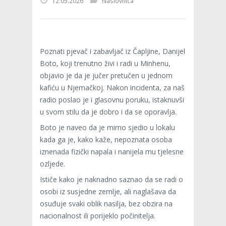
12.05.2026
Naslovnica
Poznati pjevač i zabavljač iz Čapljine, Danijel
Boto, koji trenutno živi i radi u Minhenu,
objavio je da je jučer pretučen u jednom
kafiću u Njemačkoj. Nakon incidenta, za naš
radio poslao je i glasovnu poruku, istaknuvši
u svom stilu da je dobro i da se oporavlja.
Boto je naveo da je mirno sjedio u lokalu
kada ga je, kako kaže, nepoznata osoba
iznenada fizički napala i nanijela mu tjelesne
ozljede.
Ističe kako je naknadno saznao da se radi o
osobi iz susjedne zemlje, ali naglašava da
osuđuje svaki oblik nasilja, bez obzira na
nacionalnost ili porijeklo počinitelja.