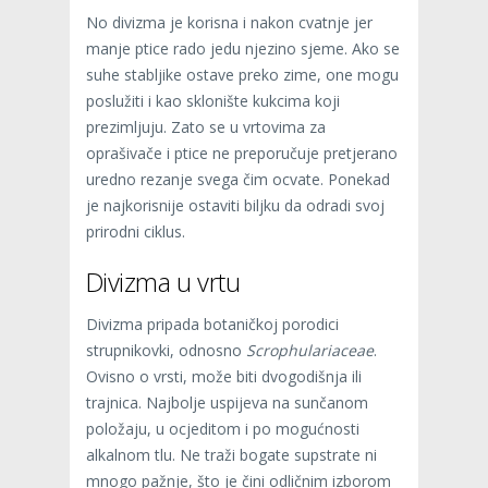
No divizma je korisna i nakon cvatnje jer
manje ptice rado jedu njezino sjeme. Ako se
suhe stabljike ostave preko zime, one mogu
poslužiti i kao sklonište kukcima koji
prezimljuju. Zato se u vrtovima za
oprašivače i ptice ne preporučuje pretjerano
uredno rezanje svega čim ocvate. Ponekad
je najkorisnije ostaviti biljku da odradi svoj
prirodni ciklus.
Divizma u vrtu
Divizma pripada botaničkoj porodici
strupnikovki, odnosno
Scrophulariaceae
.
Ovisno o vrsti, može biti dvogodišnja ili
trajnica. Najbolje uspijeva na sunčanom
položaju, u ocjeditom i po mogućnosti
alkalnom tlu. Ne traži bogate supstrate ni
mnogo pažnje, što je čini odličnim izborom