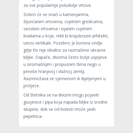
za sve popularnije poludivlje vrtove.
Dobro će se snaći u kamenjarima,
šljunčanim vrtovima, cvjetnim gredicama,
seoskim vrtovima i sijanim cvjetnim
livadama u koje, rekli bi krajobrazni arhitekti,
unosi vertikale. Posebno je korisna ondje
gdje tlo nije idealno za razmažene ukrasne
biljke. Dapače, divizma često bolje uspijeva
u siromašnijim i propusnim tlima nego u
previše hranjivoj i vlažnoj zemlji.
Razmnožava se sjemenom ili dijeljenjem u
proljeće.
Od štetnika se na divizmi mogu pojaviti
gusjenice i pipa koja napada biljke iz srodne
skupine, dok se od bolesti može javiti
pepelnica.