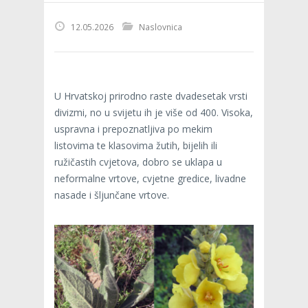
12.05.2026
Naslovnica
U Hrvatskoj prirodno raste dvadesetak vrsti
divizmi, no u svijetu ih je više od 400. Visoka,
uspravna i prepoznatljiva po mekim
listovima te klasovima žutih, bijelih ili
ružičastih cvjetova, dobro se uklapa u
neformalne vrtove, cvjetne gredice, livadne
nasade i šljunčane vrtove.