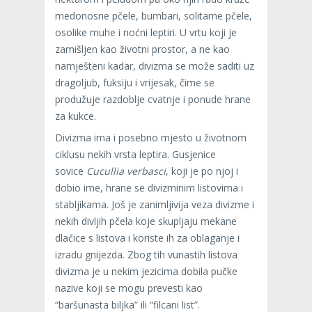
medonosne pčele, bumbari, solitarne pčele,
osolike muhe i noćni leptiri. U vrtu koji je
zamišljen kao životni prostor, a ne kao
namješteni kadar, divizma se može saditi uz
dragoljub, fuksiju i vrijesak, čime se
produžuje razdoblje cvatnje i ponude hrane
za kukce.
Divizma ima i posebno mjesto u životnom
ciklusu nekih vrsta leptira. Gusjenice
sovice
Cucullia verbasci
, koji je po njoj i
dobio ime, hrane se divizminim listovima i
stabljikama. Još je zanimljivija veza divizme i
nekih divljih pčela koje skupljaju mekane
dlačice s listova i koriste ih za oblaganje i
izradu gnijezda. Zbog tih vunastih listova
divizma je u nekim jezicima dobila pučke
nazive koji se mogu prevesti kao
“baršunasta biljka” ili “filcani list”.