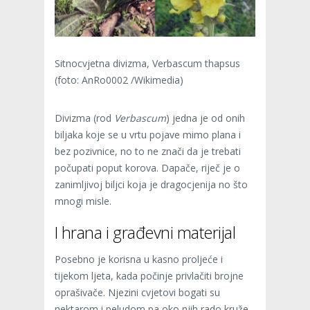
Sitnocvjetna divizma, Verbascum thapsus
(foto: AnRo0002 /Wikimedia)
Divizma (rod
Verbascum
) jedna je od onih
biljaka koje se u vrtu pojave mimo plana i
bez pozivnice, no to ne znači da je trebati
počupati poput korova. Dapače, riječ je o
zanimljivoj biljci koja je dragocjenija no što
mnogi misle.
I hrana i građevni materijal
Posebno je korisna u kasno proljeće i
tijekom ljeta, kada počinje privlačiti brojne
oprašivače. Njezini cvjetovi bogati su
nektarom i peludom pa oko njih rado kruže