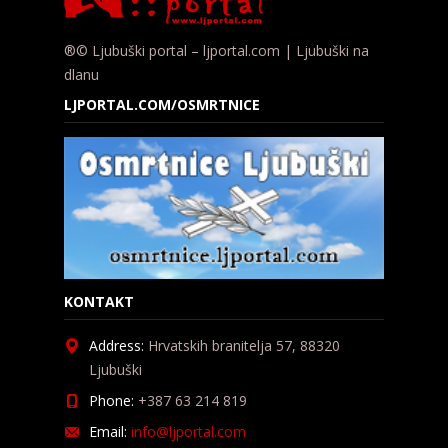
®© Ljubuški portal – ljportal.com | Ljubuški na
dlanu
LJPORTAL.COM/OSMRTNICE
KONTAKT
Address:
Hrvatskih branitelja 57, 88320
Ljubuški
Phone:
+387 63 214 819
Email:
info@ljportal.com