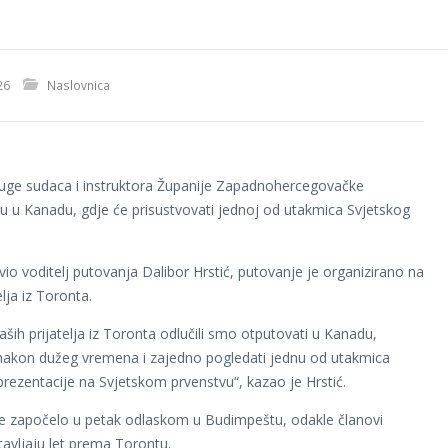
26
Naslovnica
uge sudaca i instruktora Županije Zapadnohercegovačke
su u Kanadu, gdje će prisustvovati jednoj od utakmica Svjetskog
vio voditelj putovanja Dalibor Hrstić, putovanje je organizirano na
elja iz Toronta.
aših prijatelja iz Toronta odlučili smo otputovati u Kanadu,
h nakon dužeg vremena i zajedno pogledati jednu od utakmica
prezentacije na Svjetskom prvenstvu“, kazao je Hrstić.
e započelo u petak odlaskom u Budimpeštu, odakle članovi
avljaju let prema Torontu.