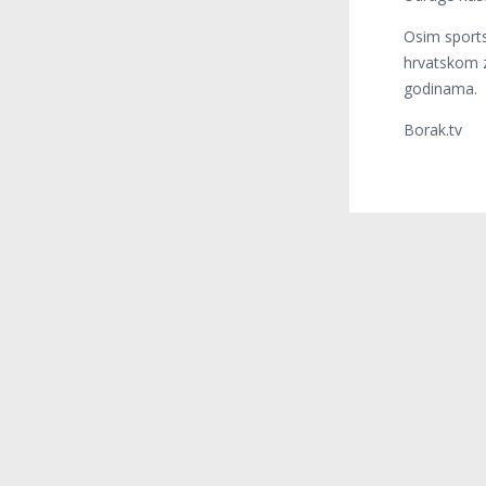
Osim sports
hrvatskom z
godinama.
Borak.tv