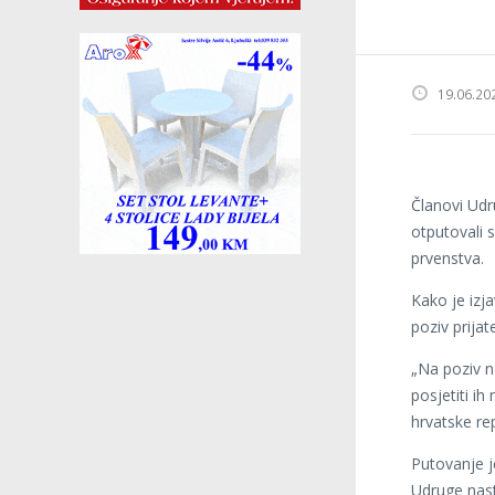
19.06.20
Članovi Udr
otputovali 
prvenstva.
Kako je izja
poziv prijat
„Na poziv n
posjetiti i
hrvatske re
Putovanje j
Udruge nast