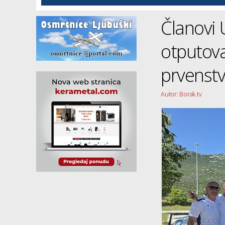
Članovi 
otputova
prvenst
Autor: Borak.tv