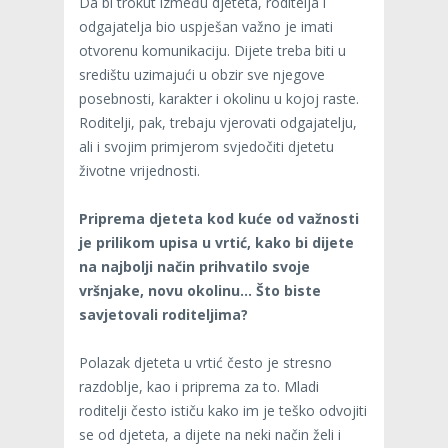
Da bi trokut između djeteta, roditelja i
odgajatelja bio uspješan važno je imati
otvorenu komunikaciju. Dijete treba biti u
središtu uzimajući u obzir sve njegove
posebnosti, karakter i okolinu u kojoj raste.
Roditelji, pak, trebaju vjerovati odgajatelju,
ali i svojim primjerom svjedočiti djetetu
životne vrijednosti.
Priprema djeteta kod kuće od važnosti
je prilikom upisa u vrtić, kako bi dijete
na najbolji način prihvatilo svoje
vršnjake, novu okolinu… Što biste
savjetovali roditeljima?
Polazak djeteta u vrtić često je stresno
razdoblje, kao i priprema za to. Mladi
roditelji često ističu kako im je teško odvojiti
se od djeteta, a dijete na neki način želi i