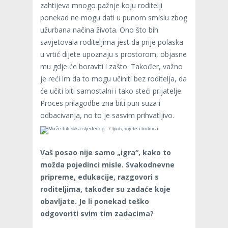
zahtijeva mnogo pažnje koju roditelji
ponekad ne mogu dati u punom smislu zbog
užurbana načina života. Ono što bih
savjetovala roditeljima jest da prije polaska
u vrtić dijete upoznaju s prostorom, objasne
mu gdje će boraviti i zašto. Također, važno
je reći im da to mogu učiniti bez roditelja, da
će učiti biti samostalni i tako steći prijatelje.
Proces prilagodbe zna biti pun suza i
odbacivanja, no to je sasvim prihvatljivo.
Vaš posao nije samo „igra“, kako to
možda pojedinci misle. Svakodnevne
pripreme, edukacije, razgovori s
roditeljima, također su zadaće koje
obavljate. Je li ponekad teško
odgovoriti svim tim zadacima?