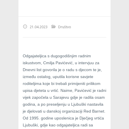
21.04.2023
Društvo
Odgajateljica s dugogodišnjim radnim
iskustvom, Cmilja Pavićević, u intervjuu za
Dnevni list govorila je o radu s djecom te je,
između ostalog, uputila korisne savjete
roditeljima koje bi trebali primijeniti prilikom
upisa djeteta u vrtić. Naime, Pavićević je radni
vijek započela u Sarajevu gdje je radila osam
godina, a po preseljenju u Ljubuški nastavila
je djelovati u danskoj organizaciji Red Barnet.
Od 1995. godine uposlenica je Dječjeg vrtića
Ljubuški, gdje kao odgajateljica radi sa