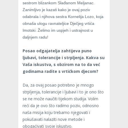
sestrom blizankom Slađanom Meljanac.
Zanimljivo je kazati kako je ovaj poziv
odabrala i njihova sestra Kornelija Lozo, koja
obnaša ulogu ravnateljice Dječjeg vrtića
Imotski. Želimo im uspjeh i ustrajnost u
daljnjem radu!
Posao odgajatelja zahtijeva puno
ljubavi, tolerancije i strpljenja. Kakva su
Vaša iskustva, s obzirom na to da već
godinama radite s vrtićkom djecom?
Da, za ovaj posao potrebno je mnogo
strpljenja, tolerancije i ljubavi i to je ono što
se ne može naučiti tijekom studija. Volim
reći da je ovo što radimo poziv, odnosno
naša misija koju trebamo njegovati i
pokušavati nalaziti nove metode i
obogaćivati svoje iskustvo.