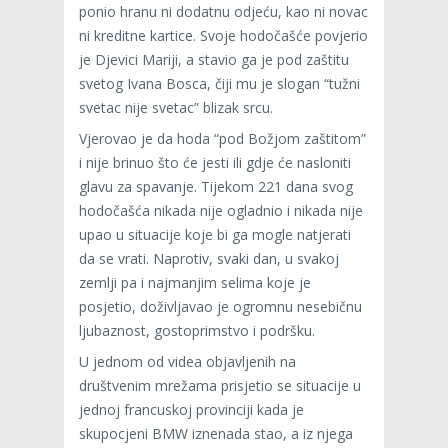
ponio hranu ni dodatnu odjeću, kao ni novac
ni kreditne kartice. Svoje hodočašće povjerio
je Djevici Mariji, a stavio ga je pod zaštitu
svetog Ivana Bosca, čiji mu je slogan “tužni
svetac nije svetac” blizak srcu.
Vjerovao je da hoda “pod Božjom zaštitom”
i nije brinuo što će jesti ili gdje će nasloniti
glavu za spavanje. Tijekom 221 dana svog
hodočašća nikada nije ogladnio i nikada nije
upao u situacije koje bi ga mogle natjerati
da se vrati. Naprotiv, svaki dan, u svakoj
zemlji pa i najmanjim selima koje je
posjetio, doživljavao je ogromnu nesebičnu
ljubaznost, gostoprimstvo i podršku.
U jednom od videa objavljenih na
društvenim mrežama prisjetio se situacije u
jednoj francuskoj provinciji kada je
skupocjeni BMW iznenada stao, a iz njega