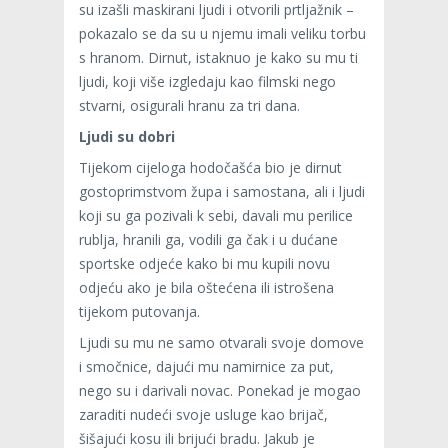
su izašli maskirani ljudi i otvorili prtljažnik –
pokazalo se da su u njemu imali veliku torbu
s hranom. Dirnut, istaknuo je kako su mu ti
ljudi, koji više izgledaju kao filmski nego
stvarni, osigurali hranu za tri dana.
Ljudi su dobri
Tijekom cijeloga hodočašća bio je dirnut
gostoprimstvom župa i samostana, ali i ljudi
koji su ga pozivali k sebi, davali mu perilice
rublja, hranili ga, vodili ga čak i u dućane
sportske odjeće kako bi mu kupili novu
odjeću ako je bila oštećena ili istrošena
tijekom putovanja.
Ljudi su mu ne samo otvarali svoje domove
i smočnice, dajući mu namirnice za put,
nego su i darivali novac. Ponekad je mogao
zaraditi nudeći svoje usluge kao brijač,
šišajući kosu ili brijući bradu. Jakub je