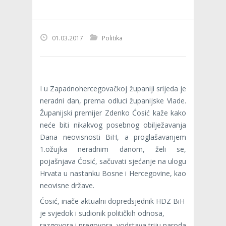
01.03.2017
Politika
I u Zapadnohercegovačkoj županiji srijeda je
neradni dan, prema odluci županijske Vlade.
Županijski premijer Zdenko Ćosić kaže kako
neće biti nikakvog posebnog obilježavanja
Dana neovisnosti BiH, a proglašavanjem
1.ožujka neradnim danom, želi se,
pojašnjava Ćosić, sačuvati sjećanje na ulogu
Hrvata u nastanku Bosne i Hercegovine, kao
neovisne države.
Ćosić, inače aktualni dopredsjednik HDZ BiH
je svjedok i sudionik političkih odnosa,
razgovora i pregovora, vodstava triju naroda