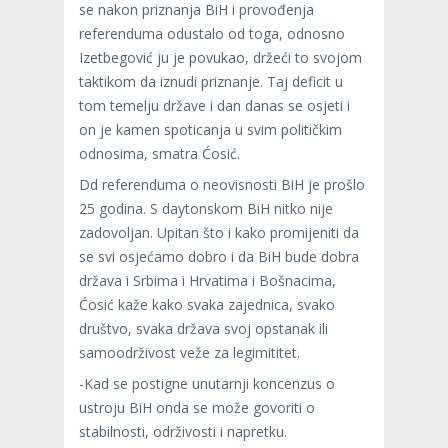
se nakon priznanja BiH i provođenja
referenduma odustalo od toga, odnosno
Izetbegović ju je povukao, držeći to svojom
taktikom da iznudi priznanje. Taj deficit u
tom temelju države i dan danas se osjeti i
on je kamen spoticanja u svim političkim
odnosima, smatra Ćosić.
Dd referenduma o neovisnosti BiH je prošlo
25 godina. S daytonskom BiH nitko nije
zadovoljan. Upitan što i kako promijeniti da
se svi osjećamo dobro i da BiH bude dobra
država i Srbima i Hrvatima i Bošnacima,
Ćosić kaže kako svaka zajednica, svako
društvo, svaka država svoj opstanak ili
samoodrživost veže za legimititet.
-Kad se postigne unutarnji koncenzus o
ustroju BiH onda se može govoriti o
stabilnosti, održivosti i napretku.