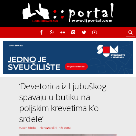
‘Devetorica iz Ljubuškog
spavaju u butiku na
poljskim krevetima k’o
srdele’
Autor: hip.ba | Hercegovački info portal