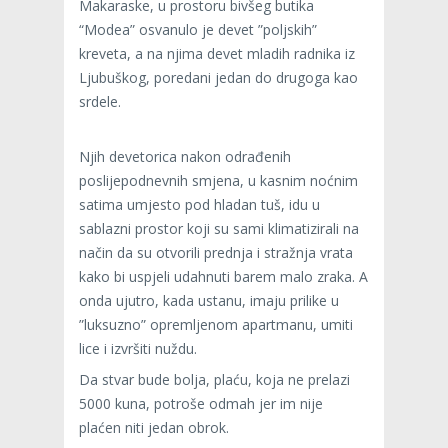
Makaraske, u prostoru bivšeg butika
“Modea” osvanulo je devet ”poljskih”
kreveta, a na njima devet mladih radnika iz
Ljubuškog, poredani jedan do drugoga kao
srdele.
Njih devetorica nakon odrađenih
poslijepodnevnih smjena, u kasnim noćnim
satima umjesto pod hladan tuš, idu u
sablazni prostor koji su sami klimatizirali na
način da su otvorili prednja i stražnja vrata
kako bi uspjeli udahnuti barem malo zraka. A
onda ujutro, kada ustanu, imaju prilike u
”luksuzno” opremljenom apartmanu, umiti
lice i izvršiti nuždu.
Da stvar bude bolja, plaću, koja ne prelazi
5000 kuna, potroše odmah jer im nije
plaćen niti jedan obrok.