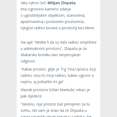
Iako njihov šef,
Milijan Zlopaša
,
ima ogromno kameno zdanje
s ugostiteljskim objektom, stanovima,
apartmanima i poslovnim prostorima,
njegovi radnici borave u prostoriji bez klime.
Na upit “Mislite li da su Vaši radnici smješteni
u adekvatnom prostoru”, Zlopaša je za
Makarsku kroniku dao nevjerojatan
odgovor.
“Kakav prostor, gdje je Trg Tina Ujevića, koji
radnici, nisu to moji radnici, kakav ugovor o
najmu, aj pokažite mi ga”.
Vlasnik prostora Srđan Markušić rekao je
pak sljedeće:
“Iskreno, nije prostor baš primjeren za tu
svrhu, niti sam ja znao da će Zlopaša u
njega smjestiti devet kreveta i radnika. Ne