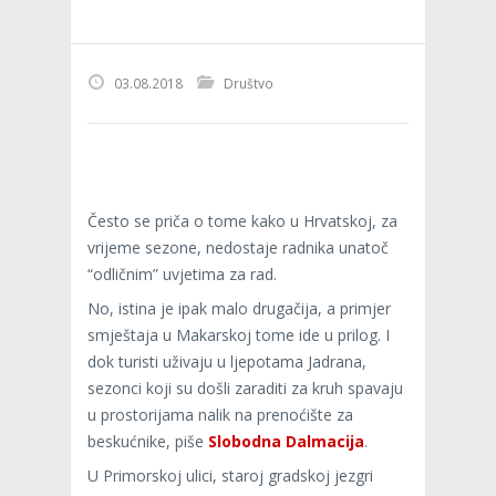
03.08.2018
Društvo
Često se priča o tome kako u Hrvatskoj, za
vrijeme sezone, nedostaje radnika unatoč
“odličnim” uvjetima za rad.
No, istina je ipak malo drugačija, a primjer
smještaja u Makarskoj tome ide u prilog. I
dok turisti uživaju u ljepotama Jadrana,
sezonci koji su došli zaraditi za kruh spavaju
u prostorijama nalik na prenoćište za
beskućnike, piše
Slobodna Dalmacija
.
U Primorskoj ulici, staroj gradskoj jezgri