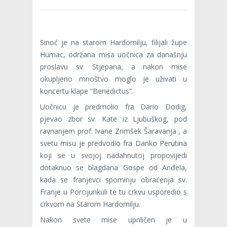
Sinoć je na starom Hardomilju, filijali župe
Humac, održana misa uočnica za današnju
proslavu sv. Stjepana, a nakon mise
okupljeno mnoštvo moglo je uživati u
koncertu klape “Benedictus”.
Uočnicu je predmolio fra Dario Dodig,
pjevao zbor sv. Kate iz Ljubuškog, pod
ravnanjem prof. Ivane Zrimšek Šaravanja , a
svetu misu je predvodio fra Danko Perutina
koji se u svojoj nadahnutoj propovijedi
dotaknuo se blagdana Gospe od Anđela,
kada se franjevci spominju obraćenja sv.
Franje u Porcijunkuli te tu crkvu usporedio s
crkvom na Starom Hardomilju.
Nakon svete mise upriličen je u