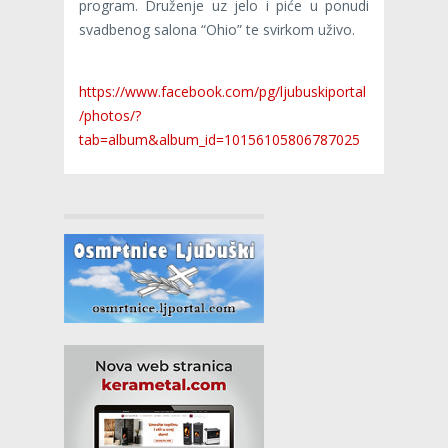
program. Druženje uz jelo i piće u ponudi
svadbenog salona “Ohio” te svirkom uživo.
https://www.facebook.com/pg/ljubuskiportal
/photos/?
tab=album&album_id=10156105806787025