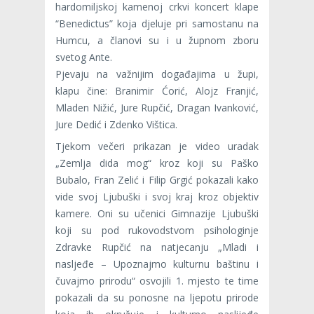
hardomiljskoj kamenoj crkvi koncert klape
“Benedictus” koja djeluje pri samostanu na
Humcu, a članovi su i u župnom zboru
svetog Ante.
Pjevaju na važnijim događajima u župi,
klapu čine: Branimir Ćorić, Alojz Franjić,
Mladen Nižić, Jure Rupčić, Dragan Ivanković,
Jure Dedić i Zdenko Vištica.
Tjekom večeri prikazan je video uradak
„Zemlja dida mog“ kroz koji su Paško
Bubalo, Fran Zelić i Filip Grgić pokazali kako
vide svoj Ljubuški i svoj kraj kroz objektiv
kamere. Oni su učenici Gimnazije Ljubuški
koji su pod rukovodstvom psihologinje
Zdravke Rupčić na natjecanju „Mladi i
nasljeđe – Upoznajmo kulturnu baštinu i
čuvajmo prirodu“ osvojili 1. mjesto te time
pokazali da su ponosne na ljepotu prirode