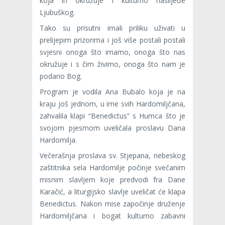
koja ih okružuje i kulturno naslijeđe
Ljubuškog.
Tako su prisutni imali priliku uživati u
prelijepim prizorima i još više postali postali
svjesni onoga što imamo, onoga što nas
okružuje i s čim živimo, onoga što nam je
podario Bog.
Program je vodila Ana Bubalo koja je na
kraju još jednom, u ime svih Hardomiljčana,
zahvalila klapi “Benedictus” s Humca što je
svojom pjesmom uveličala proslavu Dana
Hardomilja.
Večerašnja proslava sv. Stjepana, nebeskog
zaštitnika sela Hardomilje počinje svečanim
misnim slavljem koje predvodi fra Dane
Karačić, a liturgijsko slavlje uveličat će klapa
Benedictus. Nakon mise započinje druženje
Hardomiljčana i bogat kulturno zabavni