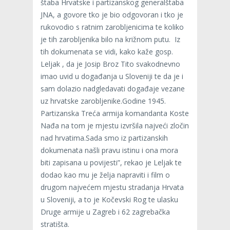
štaba Hrvatske i partizanskog generalštaba
JNA, a govore tko je bio odgovoran i tko je
rukovodio s ratnim zarobljenicima te koliko
je tih zarobljenika bilo na križnom putu. Iz
tih dokumenata se vidi, kako kaže gosp.
Leljak , da je Josip Broz Tito svakodnevno
imao uvid u događanja u Sloveniji te da je i
sam dolazio nadgledavati događaje vezane
uz hrvatske zarobljenike.Godine 1945.
Partizanska Treća armija komandanta Koste
Nađa na tom je mjestu izvršila najveći zločin
nad hrvatima.Sada smo iz partizanskih
dokumenata našli pravu istinu i ona mora
biti zapisana u povijesti”, rekao je Leljak te
dodao kao mu je želja napraviti i film o
drugom najvećem mjestu stradanja Hrvata
u Sloveniji, a to je Kočevski Rog te ulasku
Druge armije u Zagreb i 62 zagrebačka
stratišta.