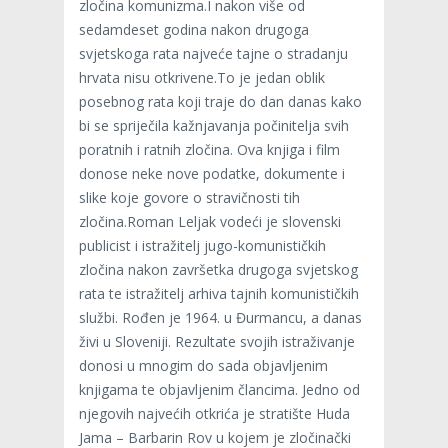
zločina komunizma.I nakon više od
sedamdeset godina nakon drugoga
svjetskoga rata najveće tajne o stradanju
hrvata nisu otkrivene.To je jedan oblik
posebnog rata koji traje do dan danas kako
bi se spriječila kažnjavanja počinitelja svih
poratnih i ratnih zločina. Ova knjiga i film
donose neke nove podatke, dokumente i
slike koje govore o stravičnosti tih
zločina.Roman Leljak vodeći je slovenski
publicist i istražitelj jugo-komunističkih
zločina nakon završetka drugoga svjetskog
rata te istražitelj arhiva tajnih komunističkih
službi. Rođen je 1964. u Đurmancu, a danas
živi u Sloveniji. Rezultate svojih istraživanje
donosi u mnogim do sada objavljenim
knjigama te objavljenim člancima. Jedno od
njegovih najvećih otkrića je stratište Huda
Jama – Barbarin Rov u kojem je zločinački