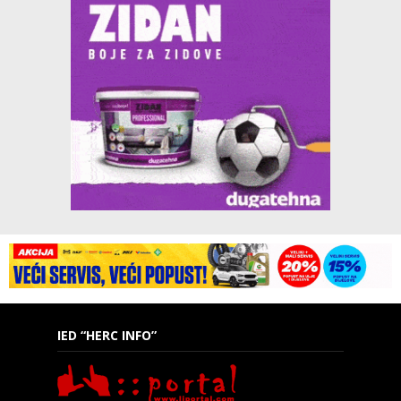
IED “HERC INFO”