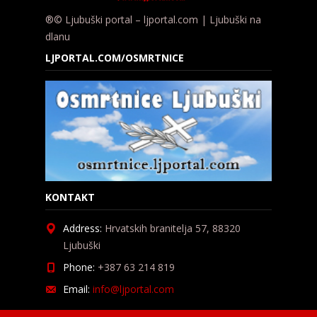
®© Ljubuški portal – ljportal.com | Ljubuški na
dlanu
LJPORTAL.COM/OSMRTNICE
KONTAKT
Address:
Hrvatskih branitelja 57, 88320
Ljubuški
Phone:
+387 63 214 819
Email:
info@ljportal.com