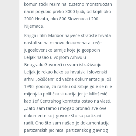
komunistički režim na izuzetno monstruozan
način pogubio preko 3000 ljudi, od kojih oko
2000 Hrvata, oko 800 Slovenaca i 200
Nijemaca.
Knjiga i film Maribor najveće stratište hrvata
nastali su na osnovu dokumenata treće
jugoslovenske armije koje je gospodin
Leljak našao u vojnom Arhivu u
Beogradu.Govoreći o svom istraživanju
Leljak je rekao kako su hrvatski i slovenski
arhivi „očišćeni“ od važne dokumentacije još
1990. godine, za razliku od Srbije gdje se nije
mijenjala politička situacija jer je Milošević
kao šef Centralnog komiteta ostao na vlasti.
„Zato sam tamo i mogao pronaći sve ove
dokumente koji govore što su partizani
radili. Ono što sam našao je dokumentacija
partizanskih jedinica, partizanskog glavnog