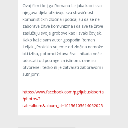
Ovaj film i knjiga Romana Leljaka kao i sva
njegova djela otkrivaju svu stravičnost
komunističkih zločina i poticaj su da se ne
zaborave žrtve komunizma i da sve te žrtve
zaslužuju svoje grobove kao i svaki čovjek.
Kako kaže sam autor gospodin Roman
Leljak „Proteklo vrijeme od zločina nemože
biti izlika, potomci žrtava žive i nikada neće
odustati od potrage za istinom, rane su
otvorene i teško ih je zatvarati zaboravom i
šutnjom“.
https://www.facebook.com/pg/ljubuskiportal
/photos/?
tab=album&album_id=10156105614062025