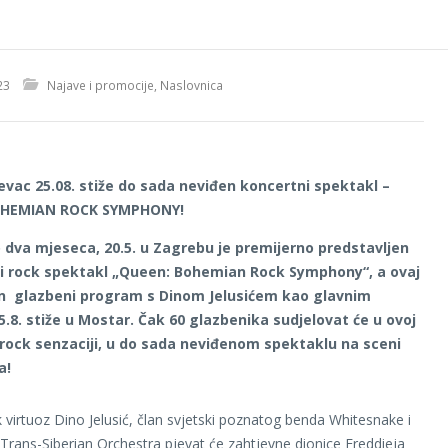
23
Najave i promocije
,
Naslovnica
vac 25.08. stiže do sada neviđen koncertni spektakl –
OHEMIAN ROCK SYMPHONY!
o dva mjeseca, 20.5. u Zagrebu je premijerno predstavljen
ki rock spektakl „Queen: Bohemian Rock Symphony“, a ovaj
n glazbeni program s Dinom Jelusićem kao glavnim
.8. stiže u Mostar. Čak 60 glazbenika sudjelovat će u ovoj
rock senzaciji, u do sada neviđenom spektaklu na sceni
a!
k virtuoz Dino Jelusić, član svjetski poznatog benda Whitesnake i
Trans-Siberian Orchestra pjevat će zahtjevne dionice Freddieja