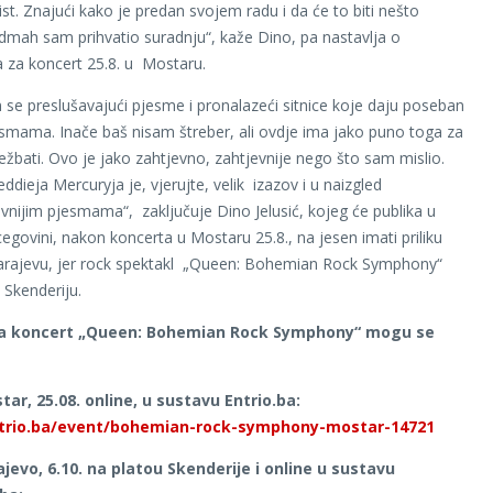
ist. Znajući kako je predan svojem radu i da će to biti nešto
mah sam prihvatio suradnju“, kaže Dino, pa nastavlja o
 za koncert 25.8. u Mostaru.
se preslušavajući pjesme i pronalazeći sitnice koje daju poseban
smama. Inače baš nisam štreber, ali ovdje ima jako puno toga za
vježbati. Ovo je jako zahtjevno, zahtjevnije nego što sam mislio.
ddieja Mercuryja je, vjerujte, velik izazov i u naizgled
vnijim pjesmama“, zaključuje Dino Jelusić, kojeg će publika u
cegovini, nakon koncerta u Mostaru 25.8., na jesen imati priliku
 Sarajevu, jer rock spektakl „Queen: Bohemian Rock Symphony“
u Skenderiju.
za koncert „Queen: Bohemian Rock Symphony“ mogu se
tar, 25.08. online, u sustavu Entrio.ba:
ntrio.ba/event/bohemian-rock-symphony-mostar-14721
ajevo, 6.10. na platou Skenderije i online u sustavu