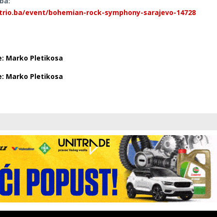
.ba:
ntrio.ba/event/bohemian-rock-symphony-sarajevo-14728
e: Marko Pletikosa
e: Marko Pletikosa