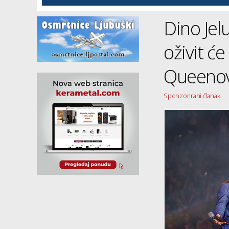
Dino Jel
oživit ć
Queeno
Sponzorirani članak