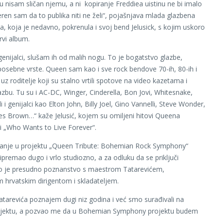
isam sličan njemu, a ni kopiranje Freddiea uistinu ne bi imalo
jeren sam da to publika niti ne želi“, pojašnjava mlada glazbena
da, koja je nedavno, pokrenula i svoj bend Jelusick, s kojim uskoro
rvi album.
enijalci, slušam ih od malih nogu. To je bogatstvo glazbe,
osebne vrste. Queen sam kao i sve rock bendove 70-ih, 80-ih i
 uz roditelje koji su stalno vrtili spotove na video kazetama i
lazbu. Tu su i AC-DC, Winger, Cinderella, Bon Jovi, Whitesnake,
i i genijalci kao Elton John, Billy Joel, Gino Vannelli, Steve Wonder,
es Brown…“ kaže Jelusić, kojem su omiljeni hitovi Queena
i „Who Wants to Live Forever“.
vanje u projektu „Queen Tribute: Bohemian Rock Symphony“
ripremao dugo i vrlo studiozno, a za odluku da se priključi
lo je presudno poznanstvo s maestrom Tatarevićem,
 hrvatskim dirigentom i skladateljem.
tarevića poznajem dugi niz godina i već smo surađivali na
jektu, a pozvao me da u Bohemian Symphony projektu budem