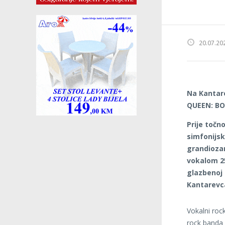
20.07.20
Na Kantare
QUEEN: B
Prije točn
simfonijs
grandioza
vokalom 25
glazbenoj 
Kantarevc
Vokalni roc
rock banda 