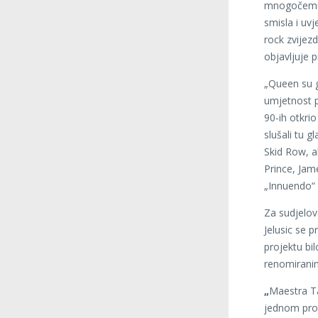
mnogočemu n
smisla i uv
rock zvijez
objavljuje p
„Queen su g
umjetnost p
90-ih otkrio
slušali tu g
Skid Row, al
Prince, Jam
„Innuendo“ 
Za sudjelo
Jelusic se p
projektu bi
renomiranim
„
Maestra Ta
jednom pro