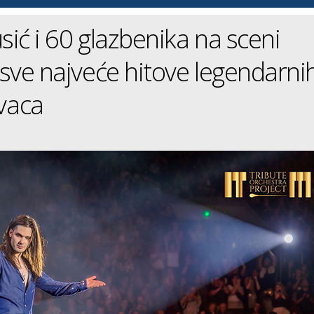
usić i 60 glazbenika na sceni
e sve najveće hitove legendarni
vaca