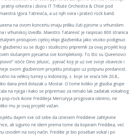
 pratnji orkestra i zbora IT Tribute Orchestra & Choir pod
aestra Igora Tatrevića, a uz njih svira i prateći rock band.
 Queena na ovom koncertu imaju priliku čuti pjesme u vrhunskim
 i vrhunskoj izvedbi. Maestro Tatarević je raspisao 800 stranica
detaljnim pristupom cijeloj ekipi glazbenika jako visoko podignuo
vi glazbenici su se dugo i studiozno pripremili za ovaj projekt koji
ovim slušanjem pjesama sve kompleksniji. To što su Queenovci
opisivo!“ ističe Dino Jelusić, pjevač koji je uz sve svoje obaveze i
rneje ovom glazbenom projektu pristupio uz potpunu predanost.
utno na velikoj turneji u Indoneziji, s koje se vraća tek 20.8.,
ko dana pred dolazak u Mostar. O tome koliko je glazba grupe
ala na njega i kako se pripremao za nimalo lak zadatak vokalnog
ja pop-rock ikone Freddieja Mercuryja progovara iskreno, ne
oliko mu je ovaj projekt važan.
ojektu dajem sve od sebe da iznesem Freddieve zahtjevne
nice, ali sigurno ne idem prema tome da kopiram Freddiea, već
u izvodim na svoj način. Freddie je bio poseban vokal i po