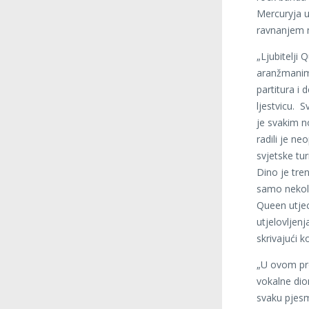
Mercuryja u
ravnanjem m
„Ljubitelji
aranžmanima
partitura i 
ljestvicu. S
je svakim n
radili je ne
svjetske tu
Dino je tren
samo nekoli
Queen utjec
utjelovljen
skrivajući k
„U ovom pr
vokalne dio
svaku pjesm