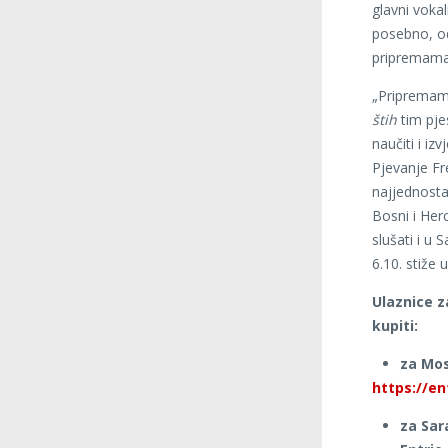
glavni vokal
posebno, od
pripremama
„Pripremam 
štih
tim pje
naučiti i iz
Pjevanje Fre
najjednosta
Bosni i Her
slušati i u
6.10. stiže 
Ulaznice 
kupiti:
za Mos
https://e
za Sar