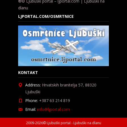
®© Ljubuški portal – ljportal.com | Ljubuški na
dlanu
LJPORTAL.COM/OSMRTNICE
KONTAKT
Address:
Hrvatskih branitelja 57, 88320
Ljubuški
Phone:
+387 63 214 819
Email:
info@ljportal.com
2009-2026© Ljubuški portal - Ljubuški na dlanu