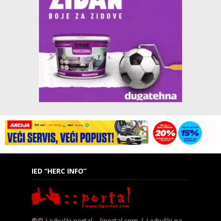
IED “HERC INFO”
®© Ljubuški portal – ljportal.com | Ljubuški na