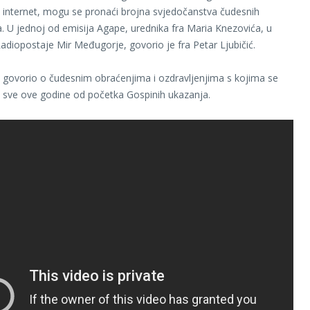
i internet, mogu se pronaći brojna svjedočanstva čudesnih
a. U jednoj od emisija Agape, urednika fra Maria Knezovića, u
diopostaje Mir Međugorje, govorio je fra Petar Ljubičić.
e govorio o čudesnim obraćenjima i ozdravljenjima s kojima se
 sve ove godine od početka Gospinih ukazanja.