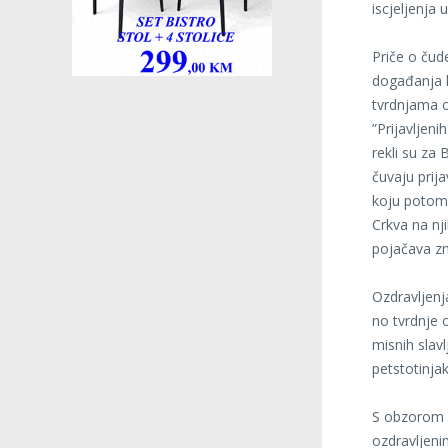
iscjeljenja
Priče o čud
događanja k
tvrdnjama o
”Prijavljen
rekli su za
čuvaju prija
koju potom 
Crkva na nj
pojačava z
Ozdravljenj
no tvrdnje 
misnih slavl
petstotinja
S obzorom d
ozdravljeni