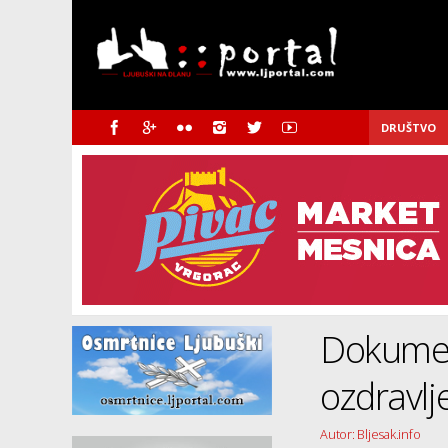
DRUŠTVO
Dokumen
ozdravlj
Autor: Bljesak.info