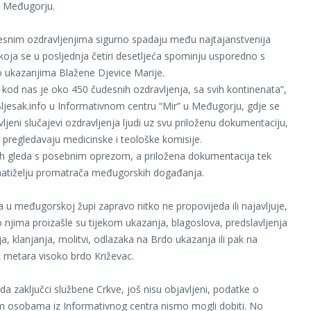
 u Međugorju.
esnim ozdravljenjima sigurno spadaju među najtajanstvenija
oja se u posljednja četiri desetljeća spominju usporedno s
 ukazanjima Blažene Djevice Marije.
ih kod nas je oko 450 čudesnih ozdravljenja, sa svih kontinenata”,
 Bljesak.info u Informativnom centru “Mir” u Međugorju, gdje se
vljeni slučajevi ozdravljenja ljudi uz svu priloženu dokumentaciju,
pregledavaju medicinske i teološke komisije.
ih gleda s posebnim oprezom, a priložena dokumentacija tek
natiželju promatrača međugorskih događanja.
a u međugorskoj župi zapravo nitko ne propovijeda ili najavljuje,
o njima proizašle su tijekom ukazanja, blagoslova, predslavljenja
ja, klanjanja, molitvi, odlazaka na Brdo ukazanja ili pak na
k metara visoko brdo Križevac.
a zaključci službene Crkve, još nisu objavljeni, podatke o
m osobama iz Informativnog centra nismo mogli dobiti. No