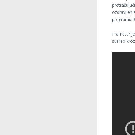
pretražujuć
ozdravljenj
programu Ra
Fra Petar j
susreo kroz