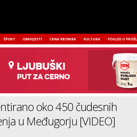
ŠPORT
OBAVIJESTI
CRNA KRONIKA
KULTURA
POGLED U PROŠ
tirano oko 450 čudesnih
enja u Međugorju [VIDEO]