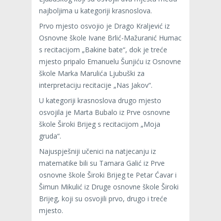
najboljima u kategoriji krasnoslova.
Prvo mjesto osvojio je Drago Kraljević iz
Osnovne škole Ivane Brlić-Mažuranić Humac
s recitacijom „Bakine bate“, dok je treće
mjesto pripalo Emanuelu Šunjiću iz Osnovne
škole Marka Marulića Ljubuški za
interpretaciju recitacije „Nas Jakov“.
U kategoriji krasnoslova drugo mjesto
osvojila je Marta Bubalo iz Prve osnovne
škole Široki Brijeg s recitacijom „Moja
gruda“.
Najuspješniji učenici na natjecanju iz
matematike bili su Tamara Galić iz Prve
osnovne škole Široki Brijeg te Petar Ćavar i
Šimun Mikulić iz Druge osnovne škole Široki
Brijeg, koji su osvojili prvo, drugo i treće
mjesto.