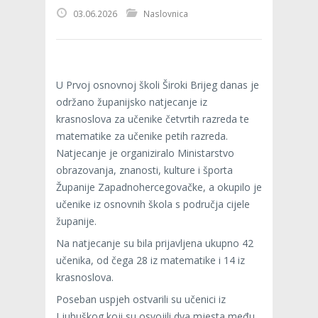
03.06.2026
Naslovnica
U Prvoj osnovnoj školi Široki Brijeg danas je
održano županijsko natjecanje iz
krasnoslova za učenike četvrtih razreda te
matematike za učenike petih razreda.
Natjecanje je organiziralo Ministarstvo
obrazovanja, znanosti, kulture i športa
Županije Zapadnohercegovačke, a okupilo je
učenike iz osnovnih škola s područja cijele
županije.
Na natjecanje su bila prijavljena ukupno 42
učenika, od čega 28 iz matematike i 14 iz
krasnoslova.
Poseban uspjeh ostvarili su učenici iz
Ljubuškog koji su osvojili dva mjesta među