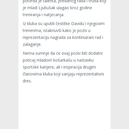
potvrda je talenta, predanog rada i truda koji
je mladi Ljubušak ulagao kroz godine
treniranja i natjecanja.
Iz kluba su uputili čestitke Davidu i njegovim
trenerima, istaknuvši kako je poziv u
reprezentaciju nagrada za kontinuirani rad i
zalaganje.
Nema sumnje da će ovaj poziv biti dodatni
poticaj mladom košarkašu u nastavku
sportske karijere, ali i inspiracija drugim
članovima kluba koji sanjaju reprezentativni
dres.