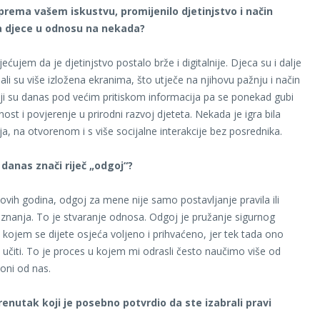
 prema vašem iskustvu, promijenilo djetinjstvo i način
a djece u odnosu na nekada?
ćujem da je djetinjstvo postalo brže i digitalnije. Djeca su i dalje
 ali su više izložena ekranima, što utječe na njihovu pažnju i način
elji su danas pod većim pritiskom informacija pa se ponekad gubi
ost i povjerenje u prirodni razvoj djeteta. Nekada je igra bila
ja, na otvorenom i s više socijalne interakcije bez posrednika.
 danas znači riječ „odgoj“?
ovih godina, odgoj za mene nije samo postavljanje pravila ili
znanja. To je stvaranje odnosa. Odgoj je pružanje sigurnog
 kojem se dijete osjeća voljeno i prihvaćeno, jer tek tada ono
i učiti. To je proces u kojem mi odrasli često naučimo više od
oni od nas.
trenutak koji je posebno potvrdio da ste izabrali pravi