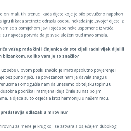
o oni mali, tihi trenuci: kada dijete koje je bilo povučeno napokon
a igru ili kada sretnete odraslu osobu, nekadašnje „svoje“ dijete iz
 vam se s osmijehom javi i sjeća se neke uspomene iz vrtića.
ti su najveća potvrda da je svaki uloženi trud imao smisla.
ču vašeg rada čini i činjenica da ste cijeli radni vijek dijelili
 blizankom. Koliko vam je to značilo?
u uz sebe u ovom poslu značilo je imati apsolutno povjerenje i
je bez puno riječi. Ta povezanost nam je davala snagu u
renucima i omogućila nam da unesemo obiteljsku toplinu u
eđusobna podrška i razmjena ideja činile su nas boljim
cama, a djeca su to osjećala kroz harmoniju u našem radu.
 predstavlja odlazak u mirovinu?
irovinu za mene je krug koji se zatvara s osjećajem dubokog