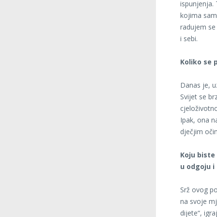
ispunjenja.
kojima sam 
radujem se š
i sebi.
Koliko se 
Danas je, uz
Svijet se b
cjeloživotn
Ipak, ona n
dječjim oči
Koju biste
u odgoju i
Srž ovog po
na svoje mj
dijete“, igr