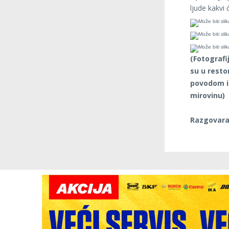
ljude kakvi 
(Fotografi
su u resto
povodom is
mirovinu)
Razgovaral