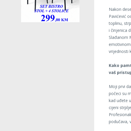
Nakon deset
Pavićević o
toplinu, str
i činjenica 
Slađanom M
emotivnom r
vrijednosti
Kako pamti
vaš pristu
Moji prvi da
počeci su me
kad uđete u
cijeni strpl
Profesional
podučava, v