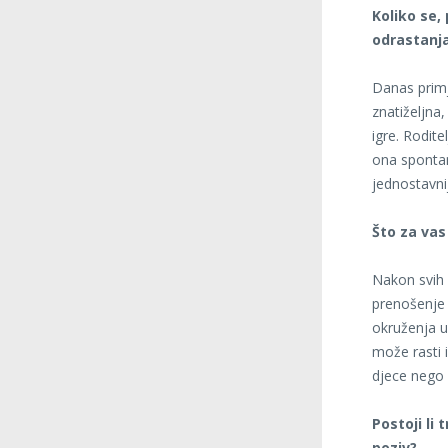
Koliko se,
odrastanj
Danas primje
znatiželjna,
igre. Rodit
ona spontan
jednostavni
Što za vas
Nakon svih 
prenošenje 
okruženja u
može rasti 
djece nego 
Postoji li 
poziv?