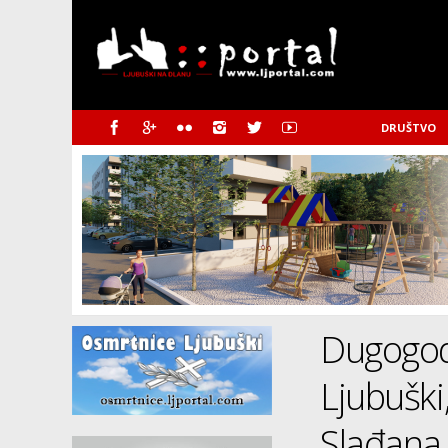
DRUŠTVO
Dugogodi
Ljubuški,
Slađana 