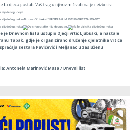
će ta djeca postati. Vaš trag u njihovim životima je neizbrisiv.
je je Dnevnom listu ustupio Dječji vrtić Ljubuški, a nastale
ranu Tabak, gdje je organizirano druženje djelatnika vrtića
praćaja sestara Pavićević i Meljanac u zasluženu
a: Antonela Marinović Musa / Dnevni list