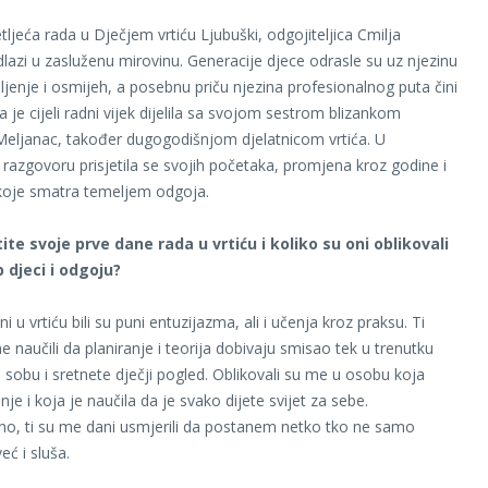
ljeća rada u Dječjem vrtiću Ljubuški, odgojiteljica Cmilja
dlazi u zasluženu mirovinu. Generacije djece odrasle su uz njezinu
pljenje i osmijeh, a posebnu priču njezina profesionalnog puta čini
da je cijeli radni vijek dijelila sa svojom sestrom blizankom
eljanac, također dugogodišnjom djelatnicom vrtića. U
azgovoru prisjetila se svojih početaka, promjena kroz godine i
 koje smatra temeljem odgoja.
te svoje prve dane rada u vrtiću i koliko su oni oblikovali
p djeci i odgoju?
ni u vrtiću bili su puni entuzijazma, ali i učenja kroz praksu. Ti
 naučili da planiranje i teorija dobivaju smisao tek u trenutku
 sobu i sretnete dječji pogled. Oblikovali su me u osobu koja
jenje i koja je naučila da je svako dijete svijet za sebe.
no, ti su me dani usmjerili da postanem netko tko ne samo
eć i sluša.