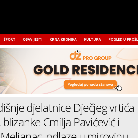
ŠPORT
OBAVIJESTI
CRNA KRONIKA
KULTURA
POGLED U PROŠ
šnje djelatnice Dječjeg vrtića
 blizanke Cmilja Pavićević i
Meljanac, odlaze u mirovinu