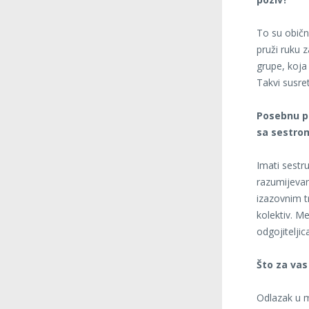
To su običn
pruži ruku z
grupe, koja
Takvi susre
Posebnu pri
sa sestrom
Imati sestr
razumijevan
izazovnim t
kolektiv. M
odgojitelji
Što za vas
Odlazak u m