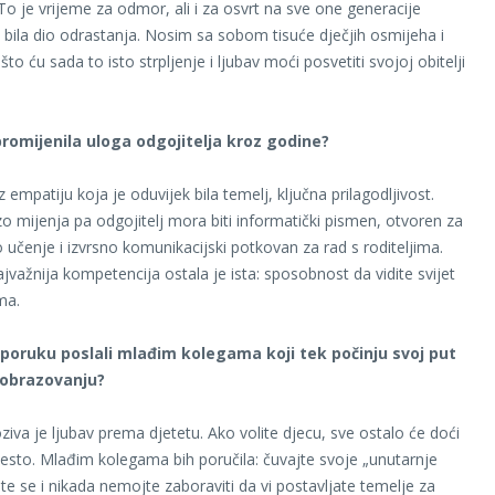
 To je vrijeme za odmor, ali i za osvrt na sve one generacije
bila dio odrastanja. Nosim sa sobom tisuće dječjih osmijeha i
to ću sada to isto strpljenje i ljubav moći posvetiti svojoj obitelji
promijenila uloga odgojitelja kroz godine?
 empatiju koja je oduvijek bila temelj, ključna prilagodljivost.
rzo mijenja pa odgojitelj mora biti informatički pismen, otvoren za
o učenje i izvrsno komunikacijski potkovan za rad s roditeljima.
ajvažnija kompetencija ostala je ista: sposobnost da vidite svijet
ma.
 poruku poslali mlađim kolegama koji tek počinju svoj put
 obrazovanju?
ziva je ljubav prema djetetu. Ako volite djecu, sve ostalo će doći
esto. Mlađim kolegama bih poručila: čuvajte svoje „unutarnje
ajte se i nikada nemojte zaboraviti da vi postavljate temelje za