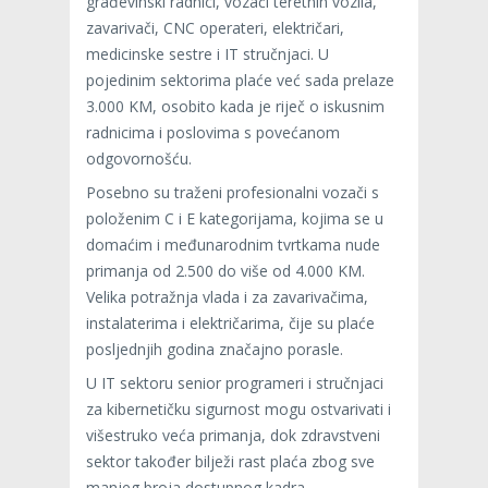
građevinski radnici, vozači teretnih vozila,
zavarivači, CNC operateri, električari,
medicinske sestre i IT stručnjaci. U
pojedinim sektorima plaće već sada prelaze
3.000 KM, osobito kada je riječ o iskusnim
radnicima i poslovima s povećanom
odgovornošću.
Posebno su traženi profesionalni vozači s
položenim C i E kategorijama, kojima se u
domaćim i međunarodnim tvrtkama nude
primanja od 2.500 do više od 4.000 KM.
Velika potražnja vlada i za zavarivačima,
instalaterima i električarima, čije su plaće
posljednjih godina značajno porasle.
U IT sektoru senior programeri i stručnjaci
za kibernetičku sigurnost mogu ostvarivati i
višestruko veća primanja, dok zdravstveni
sektor također bilježi rast plaća zbog sve
manjeg broja dostupnog kadra.