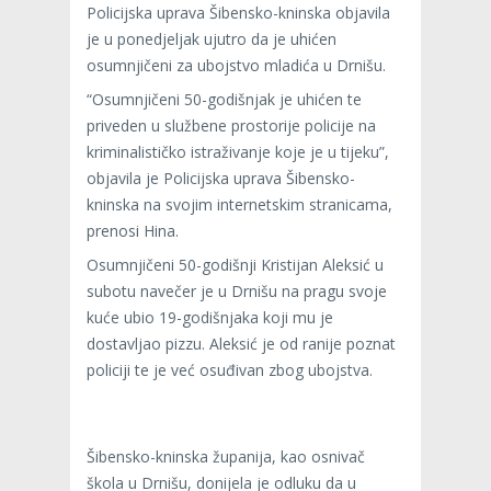
Policijska uprava Šibensko-kninska objavila
je u ponedjeljak ujutro da je uhićen
osumnjičeni za ubojstvo mladića u Drnišu.
“Osumnjičeni 50-godišnjak je uhićen te
priveden u službene prostorije policije na
kriminalističko istraživanje koje je u tijeku”,
objavila je Policijska uprava Šibensko-
kninska na svojim internetskim stranicama,
prenosi Hina.
Osumnjičeni 50-godišnji Kristijan Aleksić u
subotu navečer je u Drnišu na pragu svoje
kuće ubio 19-godišnjaka koji mu je
dostavljao pizzu. Aleksić je od ranije poznat
policiji te je već osuđivan zbog ubojstva.
Šibensko-kninska županija, kao osnivač
škola u Drnišu, donijela je odluku da u