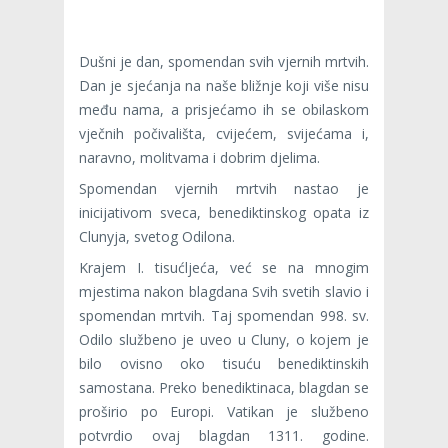
Dušni je dan, spomendan svih vjernih mrtvih.
Dan je sjećanja na naše bližnje koji više nisu
među nama, a prisjećamo ih se obilaskom
vječnih počivališta, cvijećem, svijećama i,
naravno, molitvama i dobrim djelima.
Spomendan vjernih mrtvih nastao je
inicijativom sveca, benediktinskog opata iz
Clunyja, svetog Odilona.
Krajem I. tisućljeća, već se na mnogim
mjestima nakon blagdana Svih svetih slavio i
spomendan mrtvih. Taj spomendan 998. sv.
Odilo službeno je uveo u Cluny, o kojem je
bilo ovisno oko tisuću benediktinskih
samostana. Preko benediktinaca, blagdan se
proširio po Europi. Vatikan je službeno
potvrdio ovaj blagdan 1311. godine.