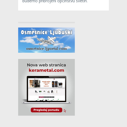
budemo pribrojeni općinstvu svetih.