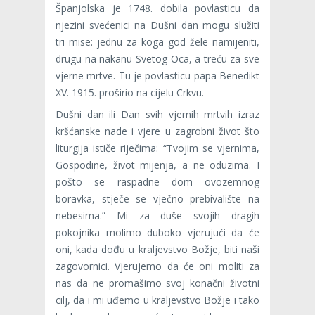
Španjolska je 1748. dobila povlasticu da
njezini svećenici na Dušni dan mogu služiti
tri mise: jednu za koga god žele namijeniti,
drugu na nakanu Svetog Oca, a treću za sve
vjerne mrtve. Tu je povlasticu papa Benedikt
XV. 1915. proširio na cijelu Crkvu.
Dušni dan ili Dan svih vjernih mrtvih izraz
kršćanske nade i vjere u zagrobni život što
liturgija ističe riječima: “Tvojim se vjernima,
Gospodine, život mijenja, a ne oduzima. I
pošto se raspadne dom ovozemnog
boravka, stječe se vječno prebivalište na
nebesima.” Mi za duše svojih dragih
pokojnika molimo duboko vjerujući da će
oni, kada dođu u kraljevstvo Božje, biti naši
zagovornici. Vjerujemo da će oni moliti za
nas da ne promašimo svoj konačni životni
cilj, da i mi uđemo u kraljevstvo Božje i tako