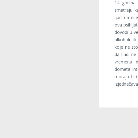
14 godina 
smatraju ka
ljudima nij
ova psihija
dovodi u ve
alkoholu il
koje ne sto
da ljudi n
vremena i d
dometa inte
moraju bit
izjednačavan