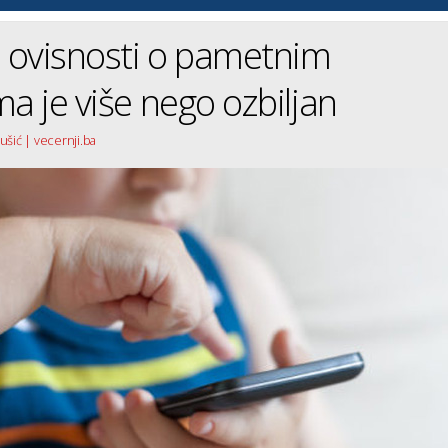
 ovisnosti o pametnim
ma je više nego ozbiljan
ušić | vecernji.ba