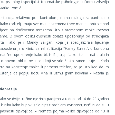
u psiholog i specijalist traumatske psihologije u Domu zdravlja
 Marko Romić.
 situacija relativno pod kontrolom, nema razloga za paniku, no
e kako roditelji imaju sve manje vremena i sve manje kontrole nad
jece na društvenim mrežama, što s vremenom može izazvati
bleme. O ovom obliku ovisnosti dolaze upozorenja od stručnjaka
eta. Tako je i Mandy Saligari, koja je specijalizirala liječenje
zaposlena je u klinici za rehabilitaciju “Harley Street”, u Londonu
atično upozorenje kako bi, ističe, trgnula roditelje i natjerala ih
 o novom obliku ovisnosti koji se vrlo često zanemaruje. – Kada
ete na korištenje tablet ili pametni telefon, to je isto kao da im
uštenje da popiju bocu vina ili uzmu gram kokaina – kazala je
depresije
 kako se dvije trećine njezinih pacijenata u dobi od 16 do 20 godina
u kliniku kako bi pokušale riješit problem ovisnosti, ističući da su u
asnosti djevojčice. – Nemate pojma koliko djevojčica od 13 ili