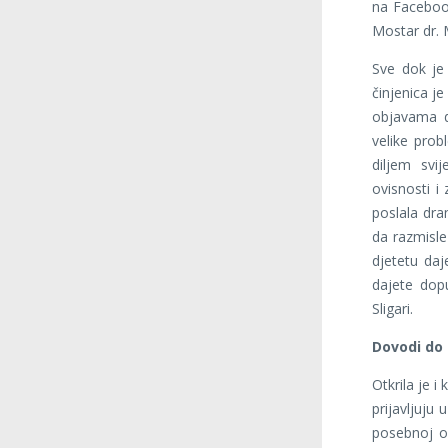
na Facebook
Mostar dr.
Sve dok je
činjenica j
objavama d
velike pro
diljem svij
ovisnosti i 
poslala dram
da razmisle
djetetu daj
dajete dop
Sligari.
Dovodi do 
Otkrila je i
prijavljuju 
posebnoj op