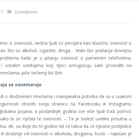
17
Zanimljivosti
mo o ovisnosti, većina ljudi to percipira kao klasičnu ovisnost o
kao što su alkohol, cigarete, droga… Malo tko poklanja dovoljnu
problemu kada je u pitanju ovisnost o pametnim telefonima,
 i ostalim uređajima koji djeci omogućuju sate provoditi na
mrežama, piše Večernji list BiH.
koja se zanemaruje
judi o društvenim mrežama i manijakalna potreba da su u svakom
gućnosti otvoriti svoju stranicu na Facebooku ili Instagramu
globalna pojava, a posljednjih godina sve više ljudi traži pomoć
kako bi se riješila te ovisnosti. – Ta je bolest uvelike prisutna u
u. Ali, za dvije do tri godine bit će takva da će njezine posljedice
 ili strašnije od ovisnosti o alkoholu, drogama, kocki – napisao je