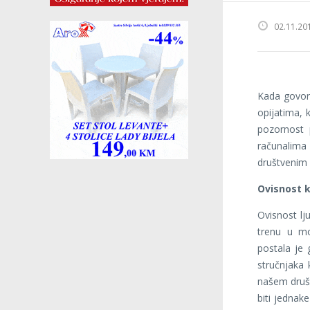
02.11.20
Kada govori
opijatima, 
pozornost 
računalima
društvenim 
Ovisnost 
Ovisnost l
trenu u mo
postala je 
stručnjaka 
našem društv
biti jednake