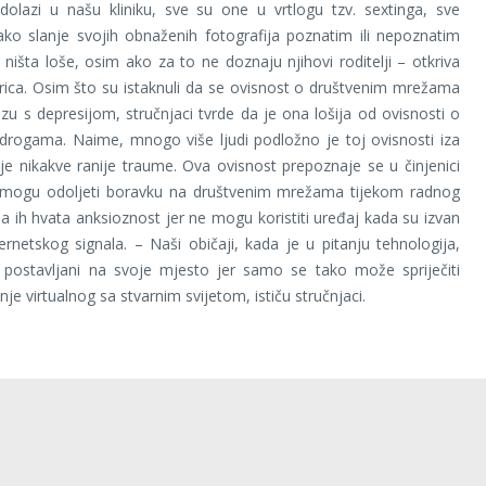
dolazi u našu kliniku, sve su one u vrtlogu tzv. sextinga, sve
ko slanje svojih obnaženih fotografija poznatim ili nepoznatim
e ništa loše, osim ako za to ne doznaju njihovi roditelji – otkriva
trica. Osim što su istaknuli da se ovisnost o društvenim mrežama
zu s depresijom, stručnjaci tvrde da je ona lošija od ovisnosti o
i drogama. Naime, mnogo više ljudi podložno je toj ovisnosti iza
je nikakve ranije traume. Ova ovisnost prepoznaje se u činjenici
e mogu odoljeti boravku na društvenim mrežama tijekom radnog
a ih hvata anksioznost jer ne mogu koristiti uređaj kada su izvan
rnetskog signala. – Naši običaji, kada je u pitanju tehnologija,
i postavljani na svoje mjesto jer samo se tako može spriječiti
je virtualnog sa stvarnim svijetom, ističu stručnjaci.