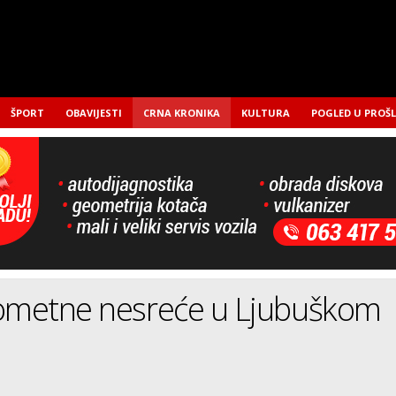
ŠPORT
OBAVIJESTI
CRNA KRONIKA
KULTURA
POGLED U PROŠ
rometne nesreće u Ljubuškom