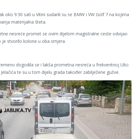
ak oko 9:30 sati u Vitini sudarili su se BMW i VW Golf 7 na kojima
manja materijalna šteta.
tne nesreće promet se ovim dijelom magistralne ceste odvijao
 je stvorilo kolone u oba smjera.
remeno dogodila se i lakša prometna nesreća u frekventnoj Ulici
 Jelačića te su u tom dijelu grada također zabilježene gužve.