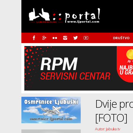
DRUŠTVO
Dvije p
[FOTO]
Autor: Jabuka.tv