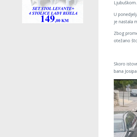
Ljubuškom.
U ponedjelj
je nastala 
Zbog prome
otežano što
Skoro istov
bana Josipa