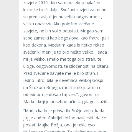
zavjete 2019., bio sam posebno uplašen
kako će to ići dalje. Svečani zavjeti za mene
su predstavljali jednu veliku odgovornost,
veliku obavezu. Ako položim svečane
zavjete, ne bih volio odustati. Mogao sam
sebe zamisliti kao bogoslova, kao fratra, pa i
kao đakona. Međutim kada bi netko rekao
svećenik, meni je to bilo nešto veliko. I sada
mi je veliko, i malo me toga bilo strah, te
uloge, odgovornosti, te izloženosti na oltaru.
Pred svečane zavjete me je bilo strah. I
jedno jutro, bila je devetnica Velikoj Gospi
na Širokom Brijegu, molili smo jutarnju i
odjednom je došao taj vers”, govori fra
Marko, koji je posebno učio taj glagol služiti.
“Marija kada je prihvatila Božju volju, kada
joj je anđeo Gabrijel došao navijestiti da će
postati Majka Božja, ona je rekla evo
službenice Gospodnje. Ta izloženost o kojoj