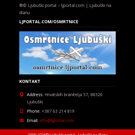
®© Ljubuški portal – ljportal.com | Ljubuški na
dlanu
LJPORTAL.COM/OSMRTNICE
KONTAKT
Address:
Hrvatskih branitelja 57, 88320
Ljubuški
Phone:
+387 63 214 819
Email:
info@ljportal.com
2009-2026© Ljubuški portal - Ljubuški na dlanu