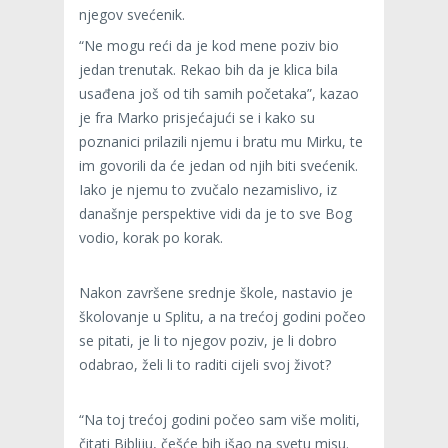
njegov svećenik.
“Ne mogu reći da je kod mene poziv bio
jedan trenutak. Rekao bih da je klica bila
usađena još od tih samih početaka”, kazao
je fra Marko prisjećajući se i kako su
poznanici prilazili njemu i bratu mu Mirku, te
im govorili da će jedan od njih biti svećenik.
Iako je njemu to zvučalo nezamislivo, iz
današnje perspektive vidi da je to sve Bog
vodio, korak po korak.
Nakon završene srednje škole, nastavio je
školovanje u Splitu, a na trećoj godini počeo
se pitati, je li to njegov poziv, je li dobro
odabrao, želi li to raditi cijeli svoj život?
“Na toj trećoj godini počeo sam više moliti,
čitati Bibliju, češće bih išao na svetu misu.