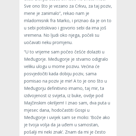
Sve ono što je vezano za Crkvu, za taj poziv,
mene je zanimalo”, rekao nam je
mladomisnik fra Marko, i priznao da je on to
u sebi potiskivao i govorio sebi da ima još
vremena. No ljudi oko njega, počeli su
uočavati neku promjenu.
“U to vrijeme sam počeo češće dolaziti u
Međugorje. Međugorje je stvarno odigralo
veliku ulogu u mome pozivu. Većina će
posvjedočiti kada dobiju poziv, sama
pomisao na poziv je mir! A to je ono što u
Međugorju definitivno imamo, taj mir, ta
izdvojenost iz svijeta, iz buke, ovdje pod
Majčinskim okriljem! I znao sam, dva puta u
mjesec dana, hodočastiti Gospi u
Međugorje i uvijek sam se molio: ‘Bože ako
je tvoja volja da ja uđem u samostan,
pošalji mi neki znak’. Znam da mi je često