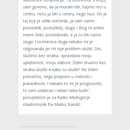
sam govorio, da ja moram biti, hajmo reći u
centru, neću ja biti u centru, nego Isus. On je
taj koji je veliki svećenik, ja sam samo
posrednik, poslužitelj, sluga, i Bog će preko
mene činiti, posredovati, a ja ću biti samo
sluga. I ta imenica sluga nekako mi je
odgovarala jer mi nije problem služiti. Dio,
služimo bez straha, opravdava moju
uplašenost, moju slabost. Želim stvarno bez
straha služiti! A kako ću služiti? Ne želim
polovično, nego potpuno u svetosti i
pravednosti. I nekako to mi je progovorilo,
to sam odabrao i rekao neka bude”,
posvjedočio je za Radio Međugorje
mladomisnik fra Marko Bandić.