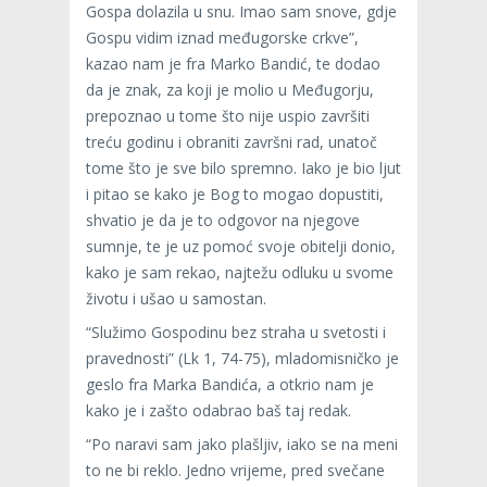
Gospa dolazila u snu. Imao sam snove, gdje
Gospu vidim iznad međugorske crkve”,
kazao nam je fra Marko Bandić, te dodao
da je znak, za koji je molio u Međugorju,
prepoznao u tome što nije uspio završiti
treću godinu i obraniti završni rad, unatoč
tome što je sve bilo spremno. Iako je bio ljut
i pitao se kako je Bog to mogao dopustiti,
shvatio je da je to odgovor na njegove
sumnje, te je uz pomoć svoje obitelji donio,
kako je sam rekao, najtežu odluku u svome
životu i ušao u samostan.
“Služimo Gospodinu bez straha u svetosti i
pravednosti” (Lk 1, 74-75), mladomisničko je
geslo fra Marka Bandića, a otkrio nam je
kako je i zašto odabrao baš taj redak.
“Po naravi sam jako plašljiv, iako se na meni
to ne bi reklo. Jedno vrijeme, pred svečane