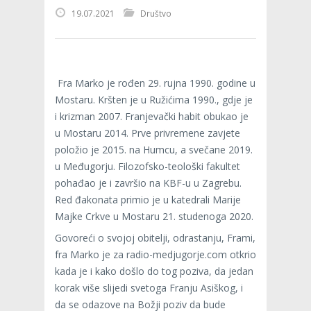
19.07.2021
Društvo
Fra Marko je rođen 29. rujna 1990. godine u
Mostaru. Kršten je u Ružićima 1990., gdje je
i krizman 2007. Franjevački habit obukao je
u Mostaru 2014. Prve privremene zavjete
položio je 2015. na Humcu, a svečane 2019.
u Međugorju. Filozofsko-teološki fakultet
pohađao je i završio na KBF-u u Zagrebu.
Red đakonata primio je u katedrali Marije
Majke Crkve u Mostaru 21. studenoga 2020.
Govoreći o svojoj obitelji, odrastanju, Frami,
fra Marko je za radio-medjugorje.com otkrio
kada je i kako došlo do tog poziva, da jedan
korak više slijedi svetoga Franju Asiškog, i
da se odazove na Božji poziv da bude