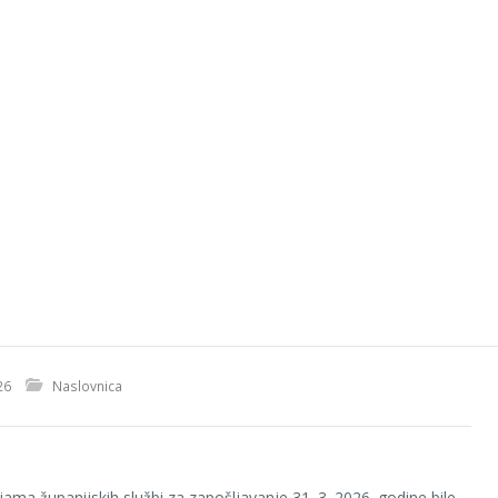
26
Naslovnica
jama županijskih službi za zapošljavanje 31. 3. 2026. godine bile