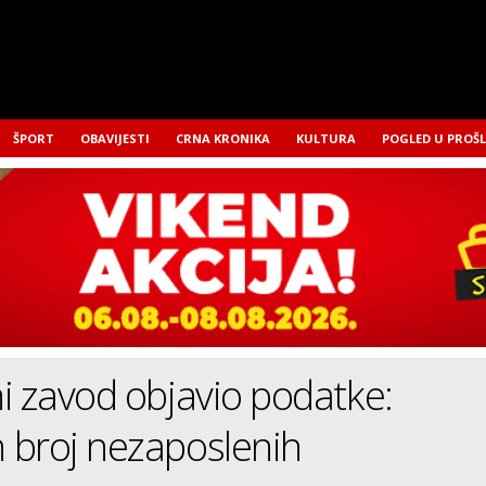
ŠPORT
OBAVIJESTI
CRNA KRONIKA
KULTURA
POGLED U PROŠ
i zavod objavio podatke:
 broj nezaposlenih