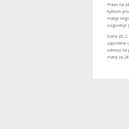
Pravo na zd
tijekom pro
manje nego 
osiguranje 
Dana 28. 2. 
zaposlene o
odnosu na p
manji za 2