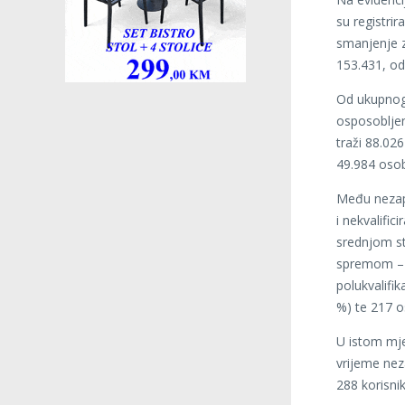
su registri
smanjenje 
153.431, o
Od ukupnog 
osposobljen
traži 88.026
49.984 osob
Među nezapo
i nekvalific
srednjom s
spremom – V
polukvalifi
%) te 217 
U istom mje
vrijeme nez
288 korisnik