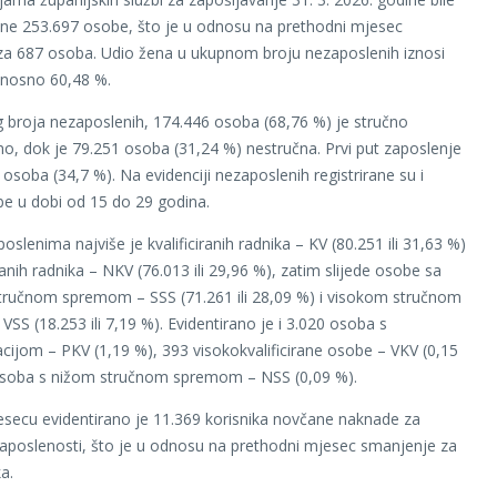
rane 253.697 osobe, što je u odnosu na prethodni mjesec
za 687 osoba. Udio žena u ukupnom broju nezaposlenih iznosi
dnosno 60,48 %.
broja nezaposlenih, 174.446 osoba (68,76 %) je stručno
o, dok je 79.251 osoba (31,24 %) nestručna. Prvi put zaposlenje
 osoba (34,7 %). Na evidenciji nezaposlenih registrirane su i
e u dobi od 15 do 29 godina.
slenima najviše je kvalificiranih radnika – KV (80.251 ili 31,63 %)
iranih radnika – NKV (76.013 ili 29,96 %), zatim slijede osobe sa
tručnom spremom – SSS (71.261 ili 28,09 %) i visokom stručnom
SS (18.253 ili 7,19 %). Evidentirano je i 3.020 osoba s
kacijom – PKV (1,19 %), 393 visokokvalificirane osobe – VKV (0,15
osoba s nižom stručnom spremom – NSS (0,09 %).
secu evidentirano je 11.369 korisnika novčane naknade za
aposlenosti, što je u odnosu na prethodni mjesec smanjenje za
a.