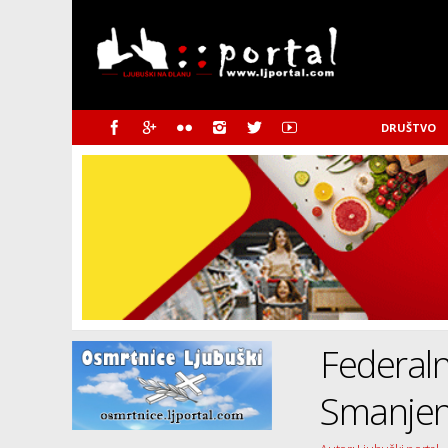
DRUŠTVO
Federaln
Smanjen