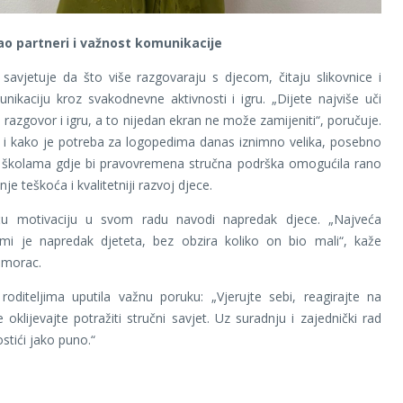
kao partneri i važnost komunikacije
 savjetuje da što više razgovaraju s djecom, čitaju slikovnice i
nikaciju kroz svakodnevne aktivnosti i igru. „Dijete najviše uči
 razgovor i igru, a to nijedan ekran ne može zamijeniti“, poručuje.
e i kako je potreba za logopedima danas iznimno velika, posebno
 i školama gdje bi pravovremena stručna podrška omogućila rano
e teškoća i kvalitetniji razvoj djece.
u motivaciju u svom radu navodi napredak djece. „Najveća
 mi je napredak djeteta, bez obzira koliko on bio mali“, kaže
imorac.
roditeljima uputila važnu poruku: „Vjerujte sebi, reagirajte na
 oklijevajte potražiti stručni savjet. Uz suradnju i zajednički rad
tići jako puno.“