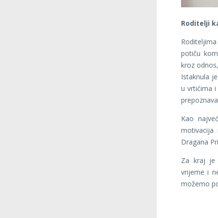
Roditelji 
Roditeljima
potiču komu
kroz odnos,
Istaknula j
u vrtićima
prepoznavanj
Kao najveć
motivacija
Dragana Pr
Za kraj je 
vrijeme i ne
možemo pos