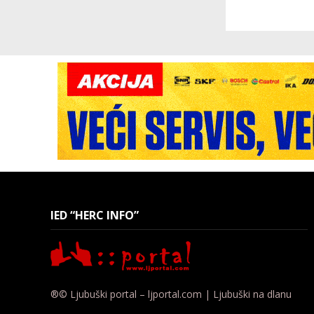
IED “HERC INFO”
®© Ljubuški portal – ljportal.com | Ljubuški na dlanu