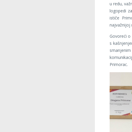
u redu, važ
logopedi za
ističe Pri
najvažnijoj
Govoreći o 
s kašnjenje
smanjenim
komunikac
Primorac.