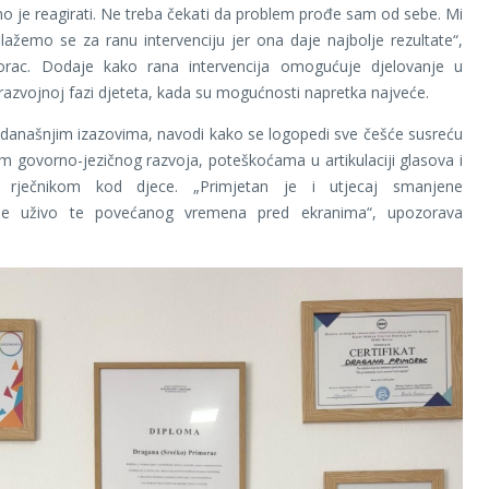
no je reagirati. Ne treba čekati da problem prođe sam od sebe. Mi
lažemo se za ranu intervenciju jer ona daje najbolje rezultate“,
morac. Dodaje kako rana intervencija omogućuje djelovanje u
 razvojnoj fazi djeteta, kada su mogućnosti napretka najveće.
današnjim izazovima, navodi kako se logopedi sve češće susreću
m govorno-jezičnog razvoja, poteškoćama u artikulaciji glasova i
 rječnikom kod djece. „Primjetan je i utjecaj smanjene
ije uživo te povećanog vremena pred ekranima“, upozorava