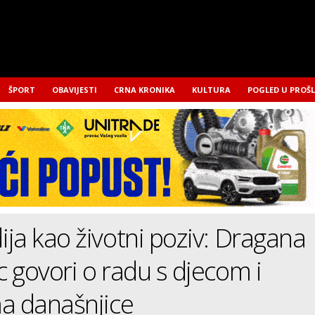
ŠPORT
OBAVIJESTI
CRNA KRONIKA
KULTURA
POGLED U PROŠ
ja kao životni poziv: Dragana
 govori o radu s djecom i
a današnjice