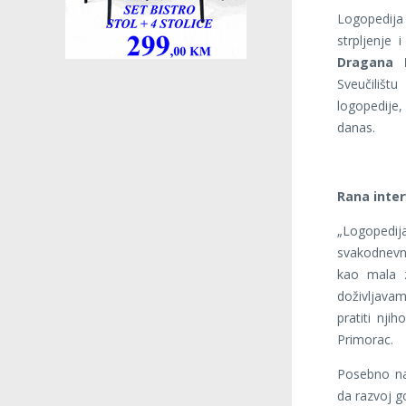
Logopedija 
strpljenje
Dragana 
Sveučilišt
logopedije
danas.
Rana inter
„Logopedija
svakodnevno
kao mala 
doživljavam
pratiti nji
Primorac.
Posebno na
da razvoj g