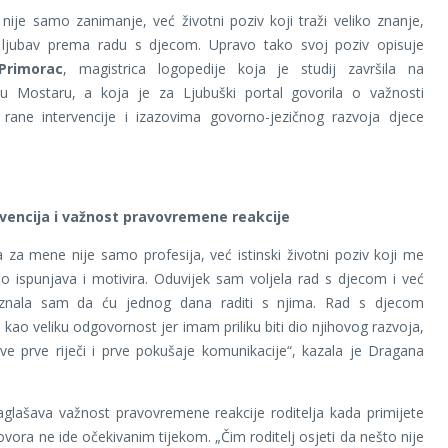
nije samo zanimanje, već životni poziv koji traži veliko znanje,
 i ljubav prema radu s djecom. Upravo tako svoj poziv opisuje
Primorac
, magistrica logopedije koja je studij završila na
u u Mostaru, a koja je za Ljubuški portal govorila o važnosti
, rane intervencije i izazovima govorno-jezičnog razvoja djece
vencija i važnost pravovremene reakcije
 za mene nije samo profesija, već istinski životni poziv koji me
 ispunjava i motivira. Oduvijek sam voljela rad s djecom i već
znala sam da ću jednog dana raditi s njima. Rad s djecom
 kao veliku odgovornost jer imam priliku biti dio njihovog razvoja,
hove prve riječi i prve pokušaje komunikacije“, kazala je Dragana
glašava važnost pravovremene reakcije roditelja kada primijete
ovora ne ide očekivanim tijekom. „Čim roditelj osjeti da nešto nije