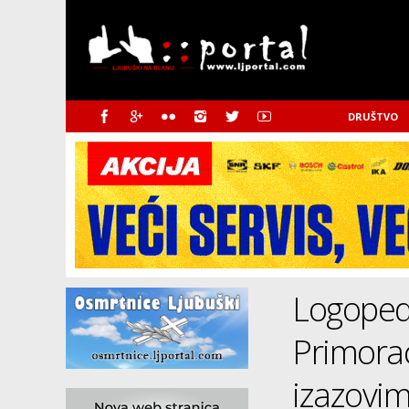
DRUŠTVO
Logopedi
Primorac
izazovim