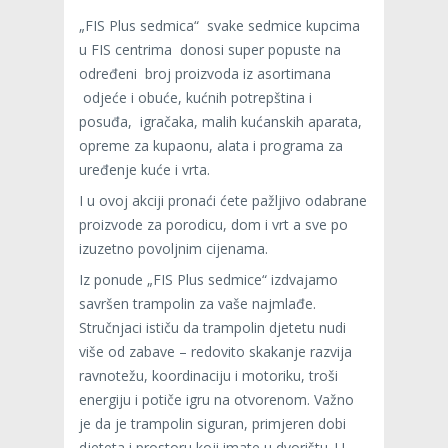
„FIS Plus sedmica“ svake sedmice kupcima
u FIS centrima donosi super popuste na
određeni broj proizvoda iz asortimana
odjeće i obuće, kućnih potrepština i
posuđa, igračaka, malih kućanskih aparata,
opreme za kupaonu, alata i programa za
uređenje kuće i vrta.
I u ovoj akciji pronaći ćete pažljivo odabrane
proizvode za porodicu, dom i vrt a sve po
izuzetno povoljnim cijenama.
Iz ponude „FIS Plus sedmice“ izdvajamo
savršen trampolin za vaše najmlađe.
Stručnjaci ističu da trampolin djetetu nudi
više od zabave – redovito skakanje razvija
ravnotežu, koordinaciju i motoriku, troši
energiju i potiče igru na otvorenom. Važno
je da je trampolin siguran, primjeren dobi
djeteta i prostoru koji imate u dvorištu. U