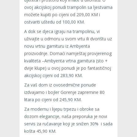
ovoj akcijskoj ponudi trampolin sa ljestvama
možete kupiti po cijeni od 209,00 KM i
ostvariti uštedu od 100,00 KM.
A dok se djeca igraju na trampolinu, vi
uživajte u odmoru u svom vrtu ili dvorištu uz
novu vrtnu garnituru iz Ambyenta
proizvodnje. Domaći namještaj provjerenog
kvaliteta –Ambyenta vrtna garnitura (sto +
dvije klupe) u ovoj ponudi je po fantastičnoj
akcijskoj cijeni od 283,90 KM.
Za vaš dom iz ovosedmične ponude
izdvajamo i bojler Gorenje zapremine 80
litara po cijeni od 245,90 KM.
Za modernu i lijepu trpezu i obroke sa
dozom elegancije, naša preporuka je novi
servis za ručavanje koji je snižen 30% i sada
košta 45,90 KM.