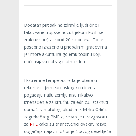
Dodatan pritisak na zdravlje ljudi čine i
takozvane tropske noći, tijekom kojih se
zrak ne spušta ispod 20 stupnjeva. To je
posebno izraženo u priobalnim gradovima
jer more akumulira golemu toplinu koju
noću isijava natrag u atmosferu
Ekstremne temperature koje obaraju
rekorde diljem europskog kontinenta i
pogađaju našu zemlju nisu nikakvo
iznenađenje za stručnu zajednicu. Istaknuti
domaći klimatolog, akademik Mirko Orlić s
zagrebačkog PMF-a, rekao je u razgovoru
za
RTL
kako su znanstvenici ovakav razvoj
događaja najavili još prije čitavog desetljeća