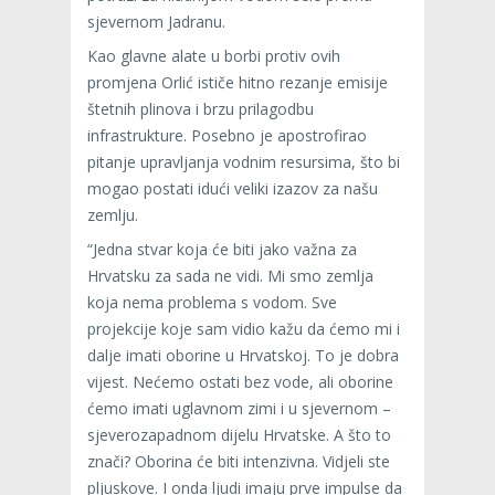
sjevernom Jadranu.
Kao glavne alate u borbi protiv ovih
promjena Orlić ističe hitno rezanje emisije
štetnih plinova i brzu prilagodbu
infrastrukture. Posebno je apostrofirao
pitanje upravljanja vodnim resursima, što bi
mogao postati idući veliki izazov za našu
zemlju.
“Jedna stvar koja će biti jako važna za
Hrvatsku za sada ne vidi. Mi smo zemlja
koja nema problema s vodom. Sve
projekcije koje sam vidio kažu da ćemo mi i
dalje imati oborine u Hrvatskoj. To je dobra
vijest. Nećemo ostati bez vode, ali oborine
ćemo imati uglavnom zimi i u sjevernom –
sjeverozapadnom dijelu Hrvatske. A što to
znači? Oborina će biti intenzivna. Vidjeli ste
pljuskove. I onda ljudi imaju prve impulse da