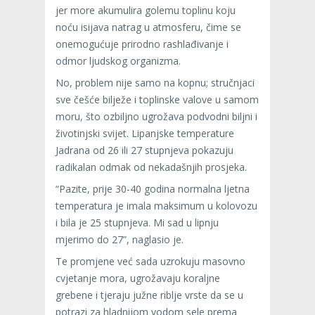
jer more akumulira golemu toplinu koju
noću isijava natrag u atmosferu, čime se
onemogućuje prirodno rashlađivanje i
odmor ljudskog organizma.
No, problem nije samo na kopnu; stručnjaci
sve češće bilježe i toplinske valove u samom
moru, što ozbiljno ugrožava podvodni biljni i
životinjski svijet. Lipanjske temperature
Jadrana od 26 ili 27 stupnjeva pokazuju
radikalan odmak od nekadašnjih prosjeka.
“Pazite, prije 30-40 godina normalna ljetna
temperatura je imala maksimum u kolovozu
i bila je 25 stupnjeva. Mi sad u lipnju
mjerimo do 27”, naglasio je.
Te promjene već sada uzrokuju masovno
cvjetanje mora, ugrožavaju koraljne
grebene i tjeraju južne riblje vrste da se u
potrazi za hladnijom vodom sele prema