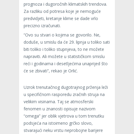
prognoza i dugoročnih klimatskih trendova.
Za razliku od potresa koje je nemoguće
predvidjeti, kretanje klime se dade vrlo
precizno izračunati.
“Ovo su stvari o kojima se govorilo. Ne,
doduše, u smislu da će 29. lipnja u toliko sati
biti toliko i toliko stupnjeva, to ne možete
napraviti. Ali možete u statističkom smislu
reći i godinama i desetljećima unaprijed što
će se zbivati”, rekao je Orlić.
Uzrok trenutačnog dugotrajnog prženja leži
u specifičnom rasporedu zračnih struja na
velikim visinama. Taj se atmosferski
fenomen u znanosti opisuje nazivom
“omega” jer oblik vjetrova u tom trenutku
podsjeća na istoimeno grčko slovo,
stvarajući neku vrstu neprobojne barijere