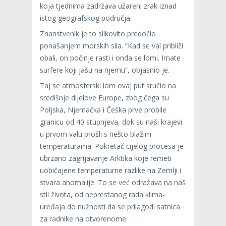
koja tjednima zadržava užareni zrak iznad
istog geografskog područja.
Znanstvenik je to slikovito predočio
ponašanjem morskih sila. “Kad se val približi
obali, on počinje rasti i onda se lomi. Imate
surfere koji jašu na njemu”, objasnio je.
Taj se atmosferski lom ovaj put sručio na
središnje dijelove Europe, zbog čega su
Poljska, Njemačka i Češka prve probile
granicu od 40 stupnjeva, dok su naši krajevi
u prvom valu prošli s nešto blažim
temperaturama. Pokretač cijelog procesa je
ubrzano zagrijavanje Arktika koje remeti
uobičajene temperaturne razlike na Zemlji i
stvara anomalije. To se već odražava na naš
stil života, od neprestanog rada klima-
uređaja do nužnosti da se prilagodi satnica
za radnike na otvorenome.