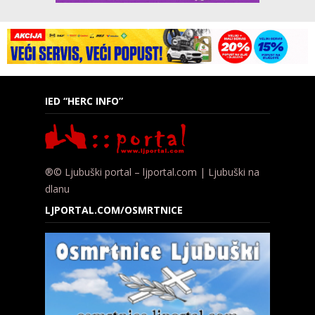
IED “HERC INFO”
®© Ljubuški portal – ljportal.com | Ljubuški na
dlanu
LJPORTAL.COM/OSMRTNICE