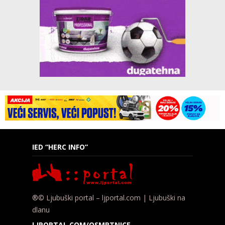
IED “HERC INFO”
®© Ljubuški portal – ljportal.com | Ljubuški na
dlanu
LJPORTAL.COM/OSMRTNICE