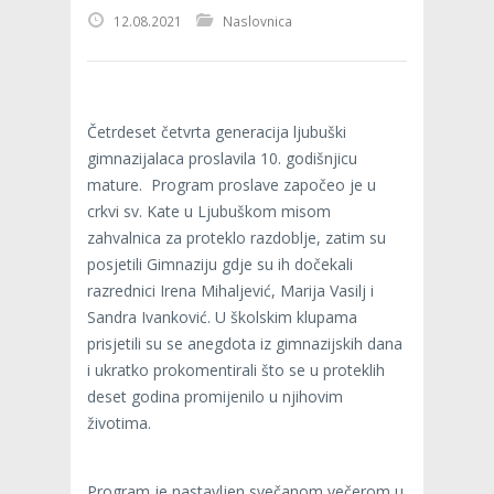
12.08.2021
Naslovnica
Četrdeset četvrta generacija ljubuški
gimnazijalaca proslavila 10. godišnjicu
mature. Program proslave započeo je u
crkvi sv. Kate u Ljubuškom misom
zahvalnica za proteklo razdoblje, zatim su
posjetili Gimnaziju gdje su ih dočekali
razrednici Irena Mihaljević, Marija Vasilj i
Sandra Ivanković. U školskim klupama
prisjetili su se anegdota iz gimnazijskih dana
i ukratko prokomentirali što se u proteklih
deset godina promijenilo u njihovim
životima.
Program je nastavljen svečanom večerom u