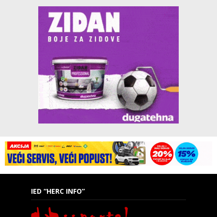
IED “HERC INFO”