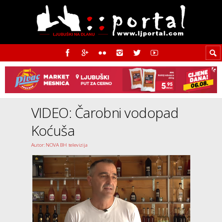
VIDEO: Čarobni vodopad
Koćuša
Autor: NOVA BH televizija